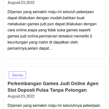
Posted
August 23, 2022
on
Dijaman yang semakin maju ini seluruh pekerjaan
dapat dilakukan dengan mudah,bahkan buat
melakukan games judi pun dapat dilakukan dengan
cara online.siapa yang tidak suka games seperti
games judi online,permainan tersebut memeliki 2
keuntungan yang mahir di dapatkan oleh
pemainnya,selain dapat…
Games
Perkembangan Games Judi Online Agen
Slot Deposit Pulsa Tanpa Potongan
Posted
August 23, 2022
on
Dijaman yang semakin maju ini seluruhnya pekerjaan