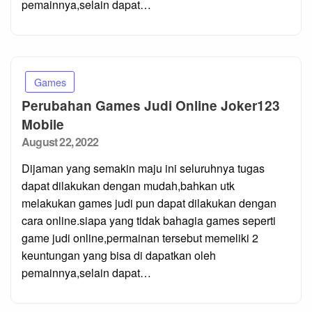
pemainnya,selain dapat…
Games
Perubahan Games Judi Online Joker123
Mobile
Posted
August 22, 2022
on
Dijaman yang semakin maju ini seluruhnya tugas
dapat dilakukan dengan mudah,bahkan utk
melakukan games judi pun dapat dilakukan dengan
cara online.siapa yang tidak bahagia games seperti
game judi online,permainan tersebut memeliki 2
keuntungan yang bisa di dapatkan oleh
pemainnya,selain dapat…