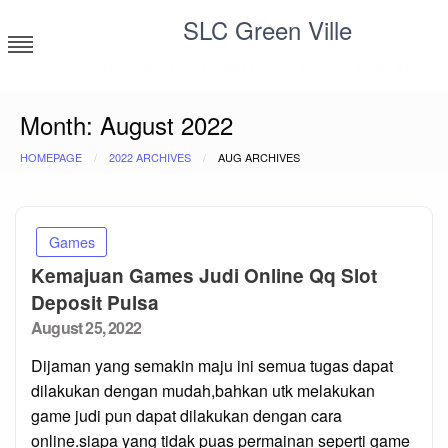
Skip
SLC Green Ville
to
content
Informasi Bonus dan Promo Games Slot Online
Month:
August 2022
HOMEPAGE
2022 ARCHIVES
AUG ARCHIVES
Games
Kemajuan Games Judi Online Qq Slot
Deposit Pulsa
Posted
August 25, 2022
on
Dijaman yang semakin maju ini semua tugas dapat
dilakukan dengan mudah,bahkan utk melakukan
game judi pun dapat dilakukan dengan cara
online.siapa yang tidak puas permainan seperti game