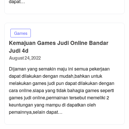
dapat…
Games
Kemajuan Games Judi Online Bandar
Judi 4d
Posted
August 24, 2022
on
Dijaman yang semakin maju ini semua pekerjaan
dapat dilakukan dengan mudah,bahkan untuk
melakukan games judi pun dapat dilakukan dengan
cara online.siapa yang tidak bahagia games seperti
games judi online,permainan tersebut memeliki 2
keuntungan yang mampu di dapatkan oleh
pemainnya,selain dapat…