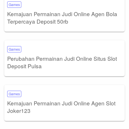
Games
Kemajuan Permainan Judi Online Agen Bola
Terpercaya Deposit 50rb
Games
Perubahan Permainan Judi Online Situs Slot
Deposit Pulsa
Games
Kemajuan Permainan Judi Online Agen Slot
Joker123