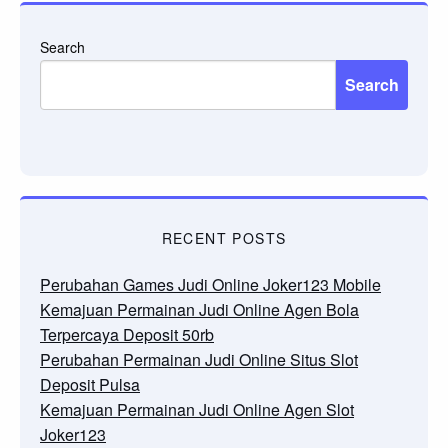
Search
Search
RECENT POSTS
Perubahan Games Judi Online Joker123 Mobile
Kemajuan Permainan Judi Online Agen Bola
Terpercaya Deposit 50rb
Perubahan Permainan Judi Online Situs Slot
Deposit Pulsa
Kemajuan Permainan Judi Online Agen Slot
Joker123