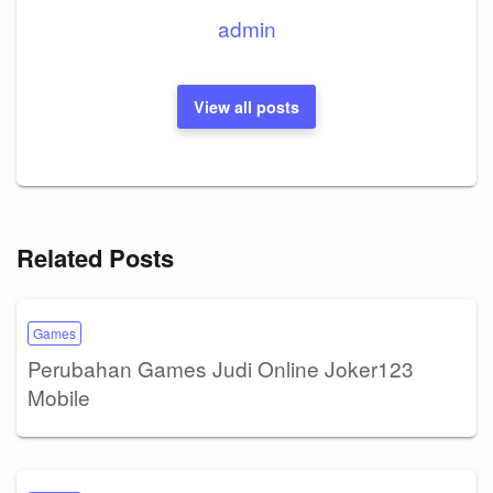
admin
View all posts
Related Posts
Games
Perubahan Games Judi Online Joker123
Mobile