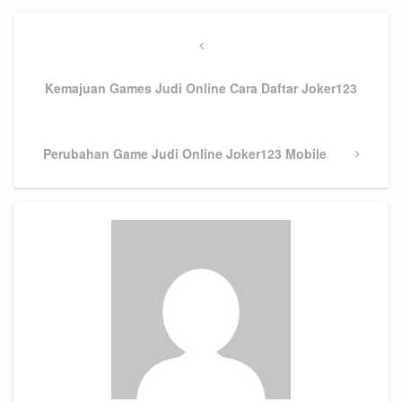
Post
navigation
Previous
Post
Kemajuan Games Judi Online Cara Daftar Joker123
Next
Perubahan Game Judi Online Joker123 Mobile
Post