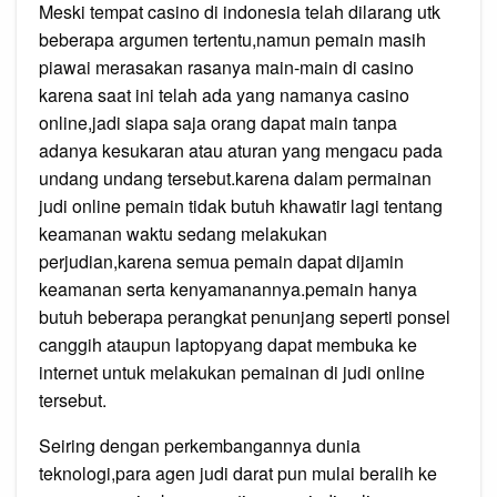
Meski tempat casino di indonesia telah dilarang utk
beberapa argumen tertentu,namun pemain masih
piawai merasakan rasanya main-main di casino
karena saat ini telah ada yang namanya casino
online,jadi siapa saja orang dapat main tanpa
adanya kesukaran atau aturan yang mengacu pada
undang undang tersebut.karena dalam permainan
judi online pemain tidak butuh khawatir lagi tentang
keamanan waktu sedang melakukan
perjudian,karena semua pemain dapat dijamin
keamanan serta kenyamanannya.pemain hanya
butuh beberapa perangkat penunjang seperti ponsel
canggih ataupun laptopyang dapat membuka ke
internet untuk melakukan pemainan di judi online
tersebut.
Seiring dengan perkembangannya dunia
teknologi,para agen judi darat pun mulai beralih ke