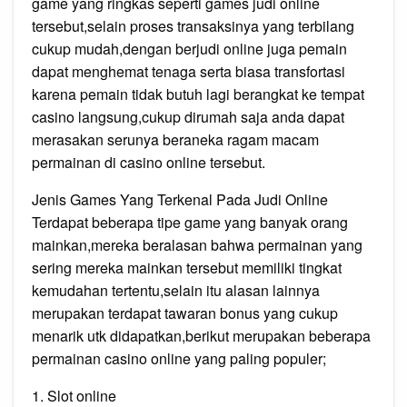
game yang ringkas seperti games judi online
tersebut,selain proses transaksinya yang terbilang
cukup mudah,dengan berjudi online juga pemain
dapat menghemat tenaga serta biasa transfortasi
karena pemain tidak butuh lagi berangkat ke tempat
casino langsung,cukup dirumah saja anda dapat
merasakan serunya beraneka ragam macam
permainan di casino online tersebut.
Jenis Games Yang Terkenal Pada Judi Online
Terdapat beberapa tipe game yang banyak orang
mainkan,mereka beralasan bahwa permainan yang
sering mereka mainkan tersebut memiliki tingkat
kemudahan tertentu,selain itu alasan lainnya
merupakan terdapat tawaran bonus yang cukup
menarik utk didapatkan,berikut merupakan beberapa
permainan casino online yang paling populer;
1. Slot online