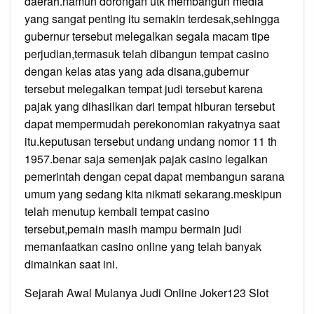
daerah.namun dorongan utk membangun media
yang sangat penting itu semakin terdesak,sehingga
gubernur tersebut melegalkan segala macam tipe
perjudian,termasuk telah dibangun tempat casino
dengan kelas atas yang ada disana,gubernur
tersebut melegalkan tempat judi tersebut karena
pajak yang dihasilkan dari tempat hiburan tersebut
dapat mempermudah perekonomian rakyatnya saat
itu.keputusan tersebut undang undang nomor 11 th
1957.benar saja semenjak pajak casino legalkan
pemerintah dengan cepat dapat membangun sarana
umum yang sedang kita nikmati sekarang.meskipun
telah menutup kembali tempat casino
tersebut,pemain masih mampu bermain judi
memanfaatkan casino online yang telah banyak
dimainkan saat ini.
Sejarah Awal Mulanya Judi Online Joker123 Slot