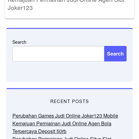
Joker123
Search
Search
RECENT POSTS
Perubahan Games Judi Online Joker123 Mobile
Kemajuan Permainan Judi Online Agen Bola
Terpercaya Deposit 50rb
Perubahan Permainan Judi Online Situs Slot