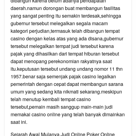
dibangun karena belum adanya pendapatan
daerah.namun dorongan buat membangun fasilitas
yang sangat penting itu semakin terdesak,sehingga
gubernur tersebut melegalkan segala macam
kategori perjudian,termasuk telah dibangun tempat
casino dengan kelas atas yang ada disana,gubernur
tersebut melegalkan tempat judi tersebut karena
pajak yang dihasilkan dari tempat hiburan tersebut
dapat menopang perekonomian rakyatnya saat
itu.keputusan tersebut undang undang nomor 11 thn
1957.benar saja semenjak pajak casino legalkan
pemerintah dengan cepat dapat membangun sarana
umum yang sedang kita nikmati sekarang.meskipun
telah menutup kembali tempat casino
tersebut,pemain masih sanggup main-main judi
memakai casino online yang telah banyak dimainkan
saat ini.
Sejarah Awal Mulanya Judi Online Poker Online