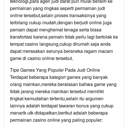
teknologi,para agen judi darat pun mulai beralih ke
permainan yang ringkas seperti permainan judi
online tersebut,selain proses transaksinya yang
terbilang cukup mudah,dengan berjudi online juga
pemain dapat menghemat tenaga serta biasa
transfortasi karena pemain tidak perlu lagi bertolak ke
tempat casino langsung,cukup dirumah saja anda
dapat merasakan serunya beraneka ragam macam
game di casino online tersebut.
Tipe Games Yang Populer Pada Judi Online
Terdapat beberapa kategori games yang banyak
orang mainkan,mereka beralasan bahwa game yang
tidak jarang mereka mainkan tersebut memiliki
tingkat kemudahan tertentu,selain itu argumen
lainnya adalah terdapat tawaran bonus yang cukup
menarik utk didapatkan,berikut adalah beberapa
permainan casino online yang paling populer;