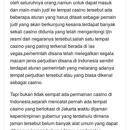
oleh seluruhnya orang,namun untuk dapat masuk
dan main-main judi ke tempat casino tersebut ada
beberapa aturan yang harus ditaati sebagai pemain
judi yang akan berkunjung kesana.terdapat banyak
sekali casino didunia yang telah mengantongi ijin
resmi dari negaranya tersebut.salah satu tempat
casino yang paling terkenal berada di las
vegas,pemerintah disana telah melegalkan segala
macam jenis perjudian disana.di Indonesia sendiri
terdapat aturan pemerintah yang melarang adanya
tempat perjudian tersebut atau yang biasa dikenal
sebagai casino.
Tapi bukan tidak sempat ada permainan casino di
Indonesia,sejarah mencatat pernah ada tempat
casino yang berlokasi di Jakarta.waktu dijaman
kepemimpinan gubernur yang terdahulu dimana
jaman tersebut belum banyak alat umum yang dapat