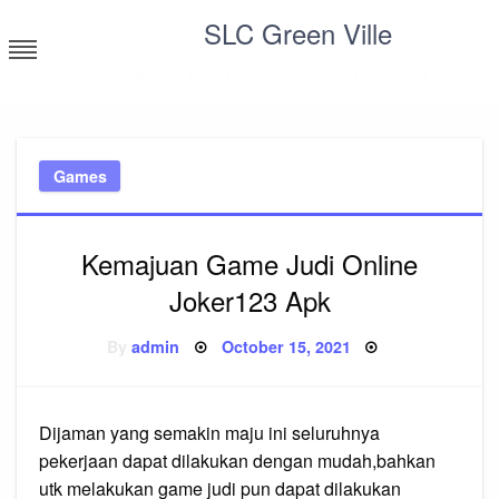
Skip
SLC Green Ville
to
content
Informasi Bonus dan Promo Games Slot Online
Games
Kemajuan Game Judi Online
Joker123 Apk
Posted
By
admin
October 15, 2021
on
Dijaman yang semakin maju ini seluruhnya
pekerjaan dapat dilakukan dengan mudah,bahkan
utk melakukan game judi pun dapat dilakukan