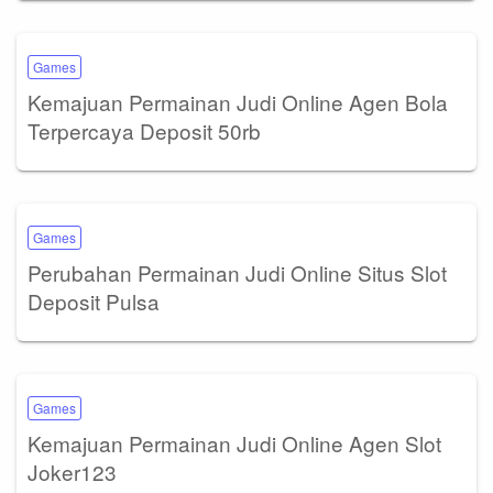
Games
Kemajuan Permainan Judi Online Agen Bola
Terpercaya Deposit 50rb
Games
Perubahan Permainan Judi Online Situs Slot
Deposit Pulsa
Games
Kemajuan Permainan Judi Online Agen Slot
Joker123