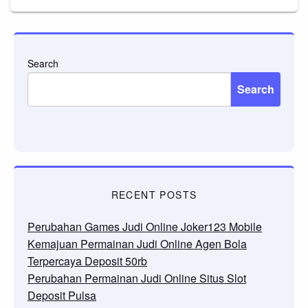
Search
Search
RECENT POSTS
Perubahan Games Judi Online Joker123 Mobile
Kemajuan Permainan Judi Online Agen Bola
Terpercaya Deposit 50rb
Perubahan Permainan Judi Online Situs Slot
Deposit Pulsa