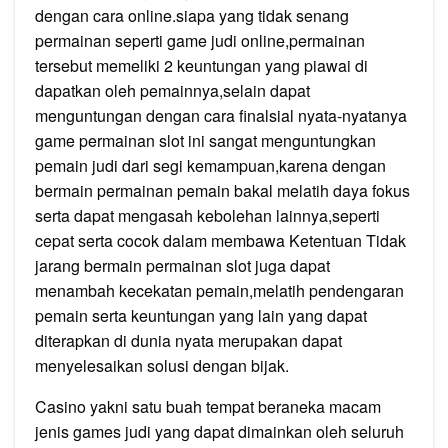
dengan cara online.siapa yang tidak senang
permainan seperti game judi online,permainan
tersebut memeliki 2 keuntungan yang piawai di
dapatkan oleh pemainnya,selain dapat
menguntungan dengan cara finalsial nyata-nyatanya
game permainan slot ini sangat menguntungkan
pemain judi dari segi kemampuan,karena dengan
bermain permainan pemain bakal melatih daya fokus
serta dapat mengasah kebolehan lainnya,seperti
cepat serta cocok dalam membawa Ketentuan Tidak
jarang bermain permainan slot juga dapat
menambah kecekatan pemain,melatih pendengaran
pemain serta keuntungan yang lain yang dapat
diterapkan di dunia nyata merupakan dapat
menyelesaikan solusi dengan bijak.
Casino yakni satu buah tempat beraneka macam
jenis games judi yang dapat dimainkan oleh seluruh