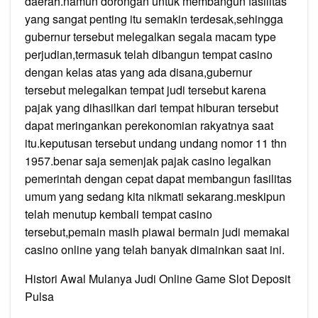
daerah.namun dorongan untuk membangun fasilitas
yang sangat penting itu semakin terdesak,sehingga
gubernur tersebut melegalkan segala macam type
perjudian,termasuk telah dibangun tempat casino
dengan kelas atas yang ada disana,gubernur
tersebut melegalkan tempat judi tersebut karena
pajak yang dihasilkan dari tempat hiburan tersebut
dapat meringankan perekonomian rakyatnya saat
itu.keputusan tersebut undang undang nomor 11 thn
1957.benar saja semenjak pajak casino legalkan
pemerintah dengan cepat dapat membangun fasilitas
umum yang sedang kita nikmati sekarang.meskipun
telah menutup kembali tempat casino
tersebut,pemain masih piawai bermain judi memakai
casino online yang telah banyak dimainkan saat ini.
Histori Awal Mulanya Judi Online Game Slot Deposit
Pulsa