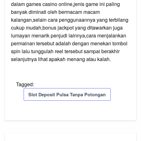
dalam games casino online,jenis game ini paling
banyak diminati oleh bermacam macam
kalangan,selain cara penggunaannya yang terbilang
cukup mudah,bonus jackpot yang ditawarkan juga
lumayan menarik penjudi lainnya,cara menjalankan
permainan tersebut adalah dengan menekan tombol
spin lalu tunggulah reel tersebut sampai berakhir
selanjutnya lihat apakah menang atau kalah.
Tagged:
Slot Deposit Pulsa Tanpa Potongan
Post