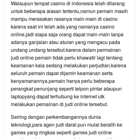
Walaupun tempat casino di indonesia telah dilarang
untuk beberapa alasan tertentu,namun pemain masih
mampu merasakan rasanya main-main di casino
karena saat ini telah ada yang namanya casino
online,jadi siapa saja orang dapat main-main tanpa
adanya ganjalan atau aturan yang mengacu pada
undang undang tersebut.karena dalam permainan
judi online pemain tidak perlu khawatir lagi tentang
keamanan kala sedang melakukan perjudian,karena
seluruh pemain dapat dijamin keamanan serta
kenyamanannya.pemain hanya perlu beberapa
perangkat penunjang seperti telpon pintar ataupun
laptopyang dapat terhubung ke internet utk
melakukan pemainan di judi online tersebut.
Seiring dengan perkembangannya dunia
teknologi,para agen judi darat pun mulai beralih ke
games yang ringkas seperti games judi online