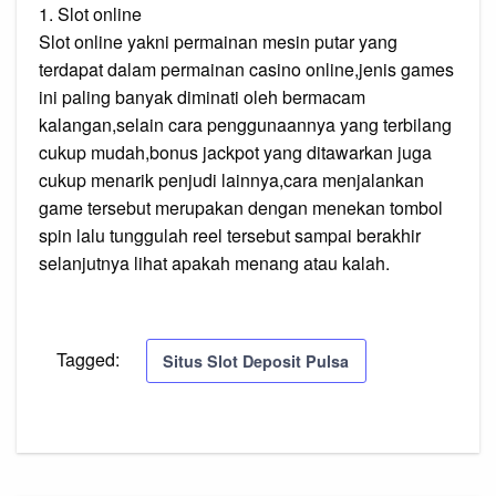
1. Slot online
Slot online yakni permainan mesin putar yang
terdapat dalam permainan casino online,jenis games
ini paling banyak diminati oleh bermacam
kalangan,selain cara penggunaannya yang terbilang
cukup mudah,bonus jackpot yang ditawarkan juga
cukup menarik penjudi lainnya,cara menjalankan
game tersebut merupakan dengan menekan tombol
spin lalu tunggulah reel tersebut sampai berakhir
selanjutnya lihat apakah menang atau kalah.
Tagged:
Situs Slot Deposit Pulsa