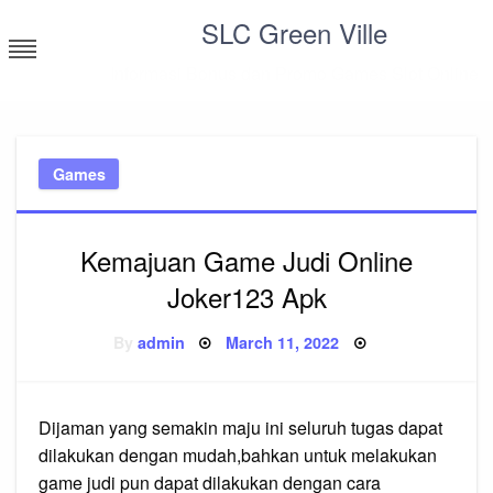
Skip
SLC Green Ville
to
content
Informasi Bonus dan Promo Games Slot Online
Games
Kemajuan Game Judi Online
Joker123 Apk
Posted
By
admin
March 11, 2022
on
Dijaman yang semakin maju ini seluruh tugas dapat
dilakukan dengan mudah,bahkan untuk melakukan
game judi pun dapat dilakukan dengan cara