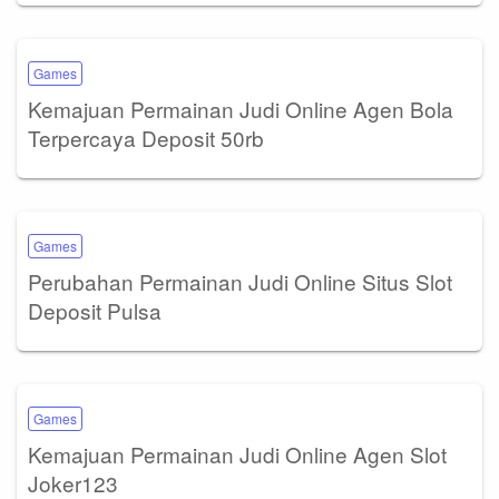
Games
Kemajuan Permainan Judi Online Agen Bola
Terpercaya Deposit 50rb
Games
Perubahan Permainan Judi Online Situs Slot
Deposit Pulsa
Games
Kemajuan Permainan Judi Online Agen Slot
Joker123