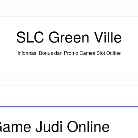
SLC Green Ville
Informasi Bonus dan Promo Games Slot Online
ame Judi Online