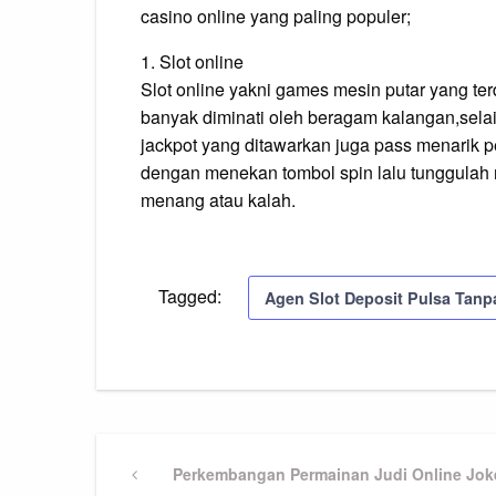
casino online yang paling populer;
1. Slot online
Slot online yakni games mesin putar yang ter
banyak diminati oleh beragam kalangan,sel
jackpot yang ditawarkan juga pass menarik p
dengan menekan tombol spin lalu tunggulah r
menang atau kalah.
Tagged:
Agen Slot Deposit Pulsa Tan
Post
Previous
Perkembangan Permainan Judi Online Jok