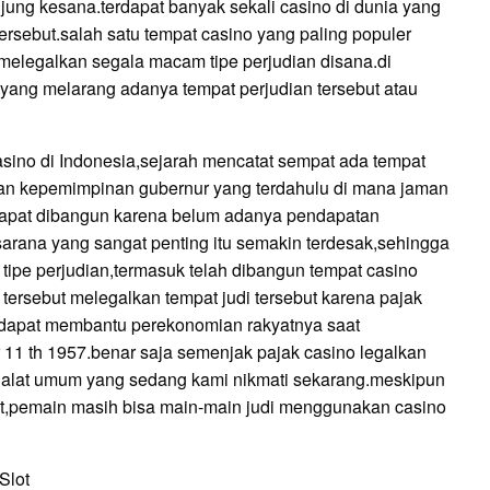
njung kesana.terdapat banyak sekali casino di dunia yang
tersebut.salah satu tempat casino yang paling populer
 melegalkan segala macam tipe perjudian disana.di
h yang melarang adanya tempat perjudian tersebut atau
ino di Indonesia,sejarah mencatat sempat ada tempat
aman kepemimpinan gubernur yang terdahulu di mana jaman
 dapat dibangun karena belum adanya pendapatan
ana yang sangat penting itu semakin terdesak,sehingga
tipe perjudian,termasuk telah dibangun tempat casino
tersebut melegalkan tempat judi tersebut karena pajak
ut dapat membantu perekonomian rakyatnya saat
 11 th 1957.benar saja semenjak pajak casino legalkan
alat umum yang sedang kami nikmati sekarang.meskipun
ut,pemain masih bisa main-main judi menggunakan casino
Slot