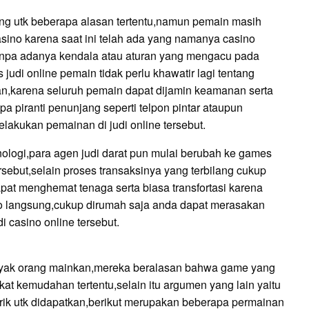
rang utk beberapa alasan tertentu,namun pemain masih
ino karena saat ini telah ada yang namanya casino
 tanpa adanya kendala atau aturan yang mengacu pada
udi online pemain tidak perlu khawatir lagi tentang
n,karena seluruh pemain dapat dijamin keamanan serta
piranti penunjang seperti telpon pintar ataupun
elakukan pemainan di judi online tersebut.
logi,para agen judi darat pun mulai berubah ke games
ersebut,selain proses transaksinya yang terbilang cukup
pat menghemat tenaga serta biasa transfortasi karena
ino langsung,cukup dirumah saja anda dapat merasakan
casino online tersebut.
nyak orang mainkan,mereka beralasan bahwa game yang
kat kemudahan tertentu,selain itu argumen yang lain yaitu
ik utk didapatkan,berikut merupakan beberapa permainan