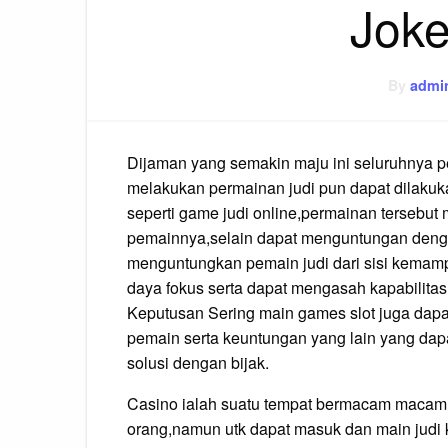
Joke
By
admi
Dijaman yang semakin maju ini seluruhnya 
melakukan permainan judi pun dapat dilakuk
seperti game judi online,permainan tersebut
pemainnya,selain dapat menguntungan dengan 
menguntungkan pemain judi dari sisi kemam
daya fokus serta dapat mengasah kapabilita
Keputusan Sering main games slot juga da
pemain serta keuntungan yang lain yang dapa
solusi dengan bijak.
Casino ialah suatu tempat bermacam macam t
orang,namun utk dapat masuk dan main judi 