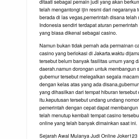
ditaati sebagai pemain judi yang akan berku
telah mengantongi ijin resmi dari negaranya 
berada di las vegas,pemerintah disana telah
Indonesia sendiri terdapat aturan pemerinta
yang biasa dikenal sebagai casino.
Namun bukan tidak pernah ada permainan cas
casino yang berlokasi di Jakarta.waktu dij
tersebut belum banyak fasilitas umum yang
daerah.namun dorongan untuk membangun sar
gubernur tersebut melegalkan segala macam 
dengan kelas atas yang ada disana,gubernur 
yang dihasilkan dari tempat hiburan terseb
itu.keputusan tersebut undang undang nomor
pemerintah dengan cepat dapat membangun 
telah menutup kembali tempat casino terseb
online yang telah banyak dimainkan saat ini.
Sejarah Awal Mulanya Judi Online Joker123 