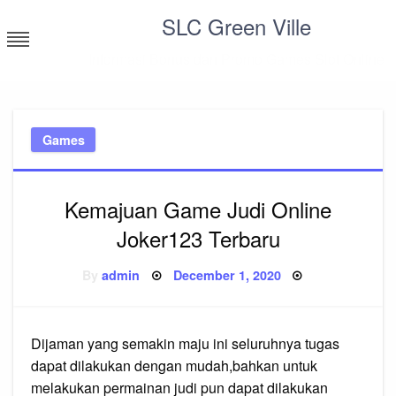
Skip
SLC Green Ville
to
content
Informasi Bonus dan Promo Games Slot Online
Games
Kemajuan Game Judi Online
Joker123 Terbaru
Posted
By
admin
December 1, 2020
on
Dijaman yang semakin maju ini seluruhnya tugas
dapat dilakukan dengan mudah,bahkan untuk
melakukan permainan judi pun dapat dilakukan