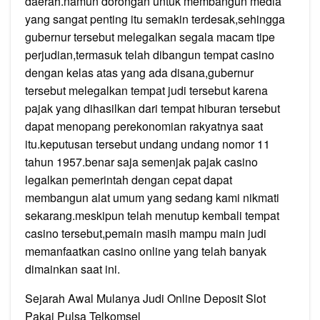
daerah.namun dorongan untuk membangun media
yang sangat penting itu semakin terdesak,sehingga
gubernur tersebut melegalkan segala macam tipe
perjudian,termasuk telah dibangun tempat casino
dengan kelas atas yang ada disana,gubernur
tersebut melegalkan tempat judi tersebut karena
pajak yang dihasilkan dari tempat hiburan tersebut
dapat menopang perekonomian rakyatnya saat
itu.keputusan tersebut undang undang nomor 11
tahun 1957.benar saja semenjak pajak casino
legalkan pemerintah dengan cepat dapat
membangun alat umum yang sedang kami nikmati
sekarang.meskipun telah menutup kembali tempat
casino tersebut,pemain masih mampu main judi
memanfaatkan casino online yang telah banyak
dimainkan saat ini.
Sejarah Awal Mulanya Judi Online Deposit Slot
Pakai Pulsa Telkomsel