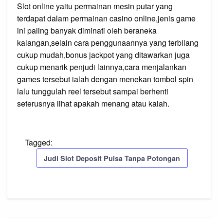
Slot online yaitu permainan mesin putar yang
terdapat dalam permainan casino online,jenis game
ini paling banyak diminati oleh beraneka
kalangan,selain cara penggunaannya yang terbilang
cukup mudah,bonus jackpot yang ditawarkan juga
cukup menarik penjudi lainnya,cara menjalankan
games tersebut ialah dengan menekan tombol spin
lalu tunggulah reel tersebut sampai berhenti
seterusnya lihat apakah menang atau kalah.
Tagged:
Judi Slot Deposit Pulsa Tanpa Potongan