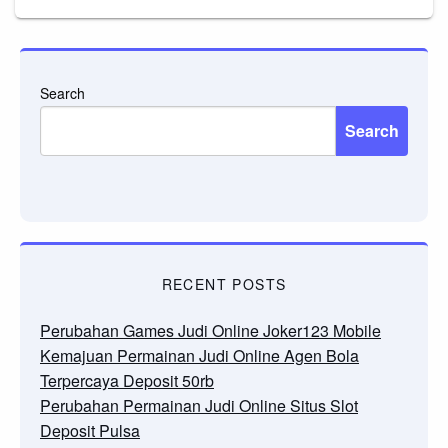
Search
Search
RECENT POSTS
Perubahan Games Judi Online Joker123 Mobile
Kemajuan Permainan Judi Online Agen Bola
Terpercaya Deposit 50rb
Perubahan Permainan Judi Online Situs Slot
Deposit Pulsa