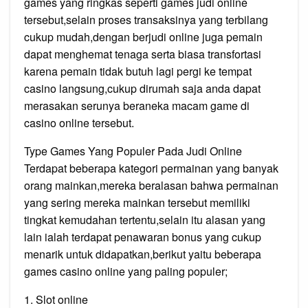
games yang ringkas seperti games judi online
tersebut,selain proses transaksinya yang terbilang
cukup mudah,dengan berjudi online juga pemain
dapat menghemat tenaga serta biasa transfortasi
karena pemain tidak butuh lagi pergi ke tempat
casino langsung,cukup dirumah saja anda dapat
merasakan serunya beraneka macam game di
casino online tersebut.
Type Games Yang Populer Pada Judi Online
Terdapat beberapa kategori permainan yang banyak
orang mainkan,mereka beralasan bahwa permainan
yang sering mereka mainkan tersebut memiliki
tingkat kemudahan tertentu,selain itu alasan yang
lain ialah terdapat penawaran bonus yang cukup
menarik untuk didapatkan,berikut yaitu beberapa
games casino online yang paling populer;
1. Slot online