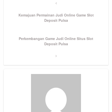
navigation
Previous
Post
Kemajuan Permainan Judi Online Game Slot
Deposit Pulsa
Next
Perkembangan Game Judi Online Situs Slot
Post
Deposit Pulsa