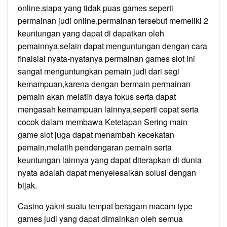
online.siapa yang tidak puas games seperti
permainan judi online,permainan tersebut memeliki 2
keuntungan yang dapat di dapatkan oleh
pemainnya,selain dapat menguntungan dengan cara
finalsial nyata-nyatanya permainan games slot ini
sangat menguntungkan pemain judi dari segi
kemampuan,karena dengan bermain permainan
pemain akan melatih daya fokus serta dapat
mengasah kemampuan lainnya,seperti cepat serta
cocok dalam membawa Ketetapan Sering main
game slot juga dapat menambah kecekatan
pemain,melatih pendengaran pemain serta
keuntungan lainnya yang dapat diterapkan di dunia
nyata adalah dapat menyelesaikan solusi dengan
bijak.
Casino yakni suatu tempat beragam macam type
games judi yang dapat dimainkan oleh semua