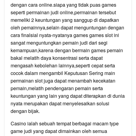
dengan cara online.siapa yang tidak puas games
seperti permainan judi online,permainan tersebut
memeliki 2 keuntungan yang sanggup di dapatkan
oleh pemainnya,selain dapat menguntungan dengan
cara finalsial nyata-nyatanya games games slot ini
sangat menguntungkan pemain judi dari segi
kemampuan,karena dengan bermain games pemain
bakal melatih daya konsentrasi serta dapat
mengasah kebolehan lainnya,seperti cepat serta
cocok dalam mengambil Keputusan Sering main
permainan slot juga dapat menambah kecekatan
pemain,melatih pendengaran pemain serta
keuntungan yang lain yang dapat diterapkan di dunia
nyata merupakan dapat menyelesaikan solusi
dengan bijak.
Casino ialah sebuah tempat berbagai macam type
game judi yang dapat dimainkan oleh semua