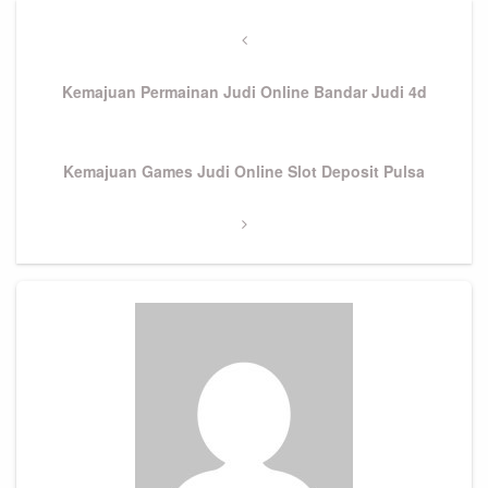
Post
navigation
Previous
Post
Kemajuan Permainan Judi Online Bandar Judi 4d
Next
Kemajuan Games Judi Online Slot Deposit Pulsa
Post