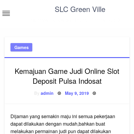
Skip
SLC Green Ville
to
content
Informasi Bonus dan Promo Games Slot Online
Games
Kemajuan Game Judi Online Slot
Deposit Pulsa Indosat
Posted
By
admin
May 9, 2019
on
Dijaman yang semakin maju ini semua pekerjaan
dapat dilakukan dengan mudah,bahkan buat
melakukan permainan judi pun dapat dilakukan