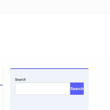
Search
Search