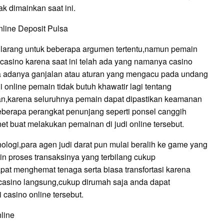
k dimainkan saat ini.
nline Deposit Pulsa
dilarang untuk beberapa argumen tertentu,namun pemain
casino karena saat ini telah ada yang namanya casino
npa adanya ganjalan atau aturan yang mengacu pada undang
 online pemain tidak butuh khawatir lagi tentang
n,karena seluruhnya pemain dapat dipastikan keamanan
berapa perangkat penunjang seperti ponsel canggih
t buat melakukan pemainan di judi online tersebut.
logi,para agen judi darat pun mulai beralih ke game yang
ain proses transaksinya yang terbilang cukup
pat menghemat tenaga serta biasa transfortasi karena
 casino langsung,cukup dirumah saja anda dapat
asino online tersebut.
line