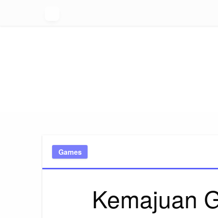
Skip
to
content
Games
Kemajuan G