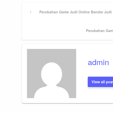
Post
Previous
Perubahan Game Judi Online Bandar Judi
Post
navigation
Next
Perubahan Game
Post
admin
View all pos