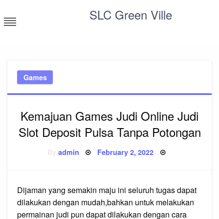
Skip
SLC Green Ville
to
content
Informasi Bonus dan Promo Games Slot Online
Games
Kemajuan Games Judi Online Judi
Slot Deposit Pulsa Tanpa Potongan
Posted
By
admin
February 2, 2022
on
Dijaman yang semakin maju ini seluruh tugas dapat
dilakukan dengan mudah,bahkan untuk melakukan
permainan judi pun dapat dilakukan dengan cara