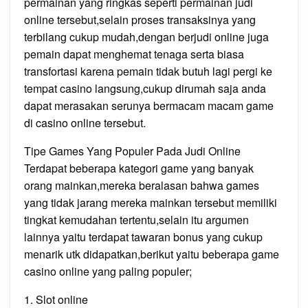
permainan yang ringkas seperti permainan judi
online tersebut,selain proses transaksinya yang
terbilang cukup mudah,dengan berjudi online juga
pemain dapat menghemat tenaga serta biasa
transfortasi karena pemain tidak butuh lagi pergi ke
tempat casino langsung,cukup dirumah saja anda
dapat merasakan serunya bermacam macam game
di casino online tersebut.
Tipe Games Yang Populer Pada Judi Online
Terdapat beberapa kategori game yang banyak
orang mainkan,mereka beralasan bahwa games
yang tidak jarang mereka mainkan tersebut memiliki
tingkat kemudahan tertentu,selain itu argumen
lainnya yaitu terdapat tawaran bonus yang cukup
menarik utk didapatkan,berikut yaitu beberapa game
casino online yang paling populer;
1. Slot online