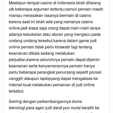
Meskipun tempat casino di indonesia telah dilarang
utk beberapa argumen tertentu,namun pemain masih
mampu merasakan rasanya bermain di casino
karena saat ini telah ada yang namanya casino
online,jadi siapa saja orang dapat main-main tanpa
adanya kesukaran atau aturan yang mengacu pada
undang undang tersebut.karena dalam game judi
online pemain tidak perlu khawatir lagi tentang
keamanan dikala sedang melakukan
perjudian,karena seluruhnya pemain dapat dijamin
keamanan serta kenyamanannya.pemain hanya
perlu beberapa perangkat penunjang seperti ponsel
canggih ataupun laptopyang dapat mengakses ke
internet buat melakukan pemainan di judi online
tersebut.
Seiring dengan perkembangannya dunia
teknologi,para agen judi darat pun mulai beralih ke