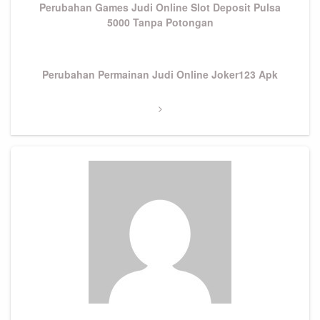
Perubahan Games Judi Online Slot Deposit Pulsa
5000 Tanpa Potongan
Next
Perubahan Permainan Judi Online Joker123 Apk
Post