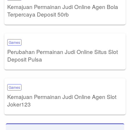
Kemajuan Permainan Judi Online Agen Bola
Terpercaya Deposit 50rb
Games
Perubahan Permainan Judi Online Situs Slot
Deposit Pulsa
Games
Kemajuan Permainan Judi Online Agen Slot
Joker123