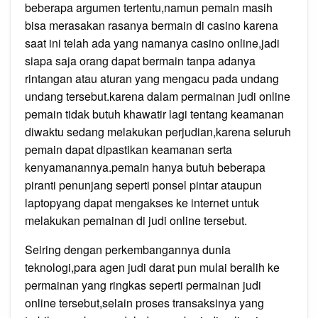
beberapa argumen tertentu,namun pemain masih
bisa merasakan rasanya bermain di casino karena
saat ini telah ada yang namanya casino online,jadi
siapa saja orang dapat bermain tanpa adanya
rintangan atau aturan yang mengacu pada undang
undang tersebut.karena dalam permainan judi online
pemain tidak butuh khawatir lagi tentang keamanan
diwaktu sedang melakukan perjudian,karena seluruh
pemain dapat dipastikan keamanan serta
kenyamanannya.pemain hanya butuh beberapa
piranti penunjang seperti ponsel pintar ataupun
laptopyang dapat mengakses ke internet untuk
melakukan pemainan di judi online tersebut.
Seiring dengan perkembangannya dunia
teknologi,para agen judi darat pun mulai beralih ke
permainan yang ringkas seperti permainan judi
online tersebut,selain proses transaksinya yang