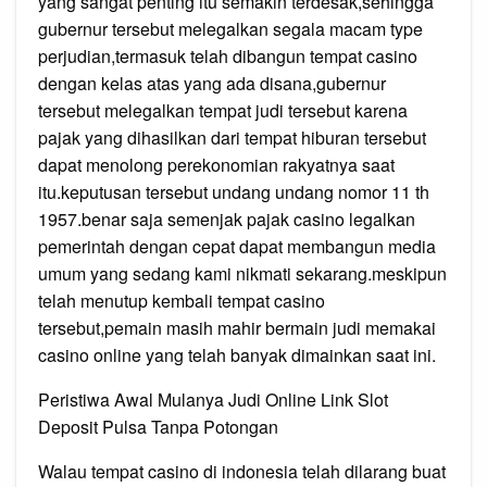
yang sangat penting itu semakin terdesak,sehingga
gubernur tersebut melegalkan segala macam type
perjudian,termasuk telah dibangun tempat casino
dengan kelas atas yang ada disana,gubernur
tersebut melegalkan tempat judi tersebut karena
pajak yang dihasilkan dari tempat hiburan tersebut
dapat menolong perekonomian rakyatnya saat
itu.keputusan tersebut undang undang nomor 11 th
1957.benar saja semenjak pajak casino legalkan
pemerintah dengan cepat dapat membangun media
umum yang sedang kami nikmati sekarang.meskipun
telah menutup kembali tempat casino
tersebut,pemain masih mahir bermain judi memakai
casino online yang telah banyak dimainkan saat ini.
Peristiwa Awal Mulanya Judi Online Link Slot
Deposit Pulsa Tanpa Potongan
Walau tempat casino di indonesia telah dilarang buat