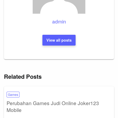
admin
View all posts
Related Posts
Games
Perubahan Games Judi Online Joker123
Mobile