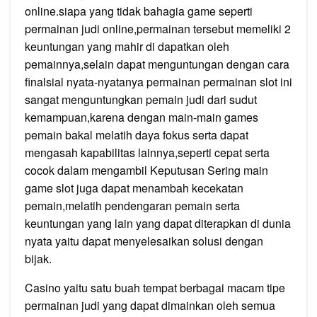
online.siapa yang tidak bahagia game seperti
permainan judi online,permainan tersebut memeliki 2
keuntungan yang mahir di dapatkan oleh
pemainnya,selain dapat menguntungan dengan cara
finalsial nyata-nyatanya permainan permainan slot ini
sangat menguntungkan pemain judi dari sudut
kemampuan,karena dengan main-main games
pemain bakal melatih daya fokus serta dapat
mengasah kapabilitas lainnya,seperti cepat serta
cocok dalam mengambil Keputusan Sering main
game slot juga dapat menambah kecekatan
pemain,melatih pendengaran pemain serta
keuntungan yang lain yang dapat diterapkan di dunia
nyata yaitu dapat menyelesaikan solusi dengan
bijak.
Casino yaitu satu buah tempat berbagai macam tipe
permainan judi yang dapat dimainkan oleh semua