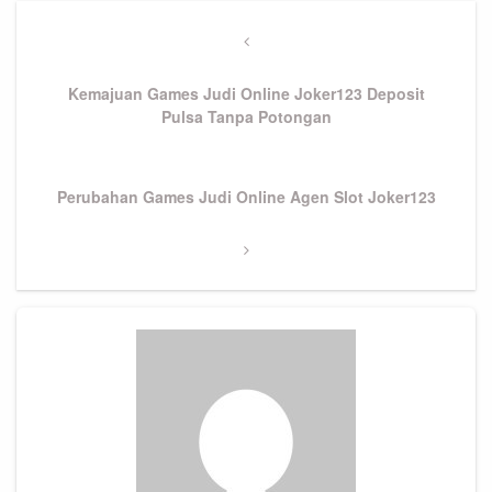
Post
navigation
Previous
Post
Kemajuan Games Judi Online Joker123 Deposit
Pulsa Tanpa Potongan
Next
Perubahan Games Judi Online Agen Slot Joker123
Post