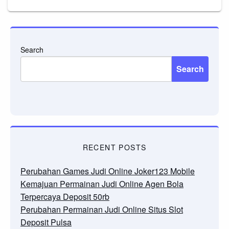
Search
Search
RECENT POSTS
Perubahan Games Judi Online Joker123 Mobile
Kemajuan Permainan Judi Online Agen Bola
Terpercaya Deposit 50rb
Perubahan Permainan Judi Online Situs Slot
Deposit Pulsa