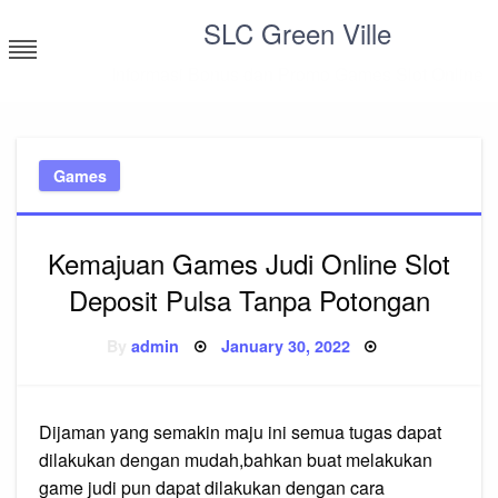
Skip
SLC Green Ville
to
content
Informasi Bonus dan Promo Games Slot Online
Games
Kemajuan Games Judi Online Slot
Deposit Pulsa Tanpa Potongan
Posted
By
admin
January 30, 2022
on
Dijaman yang semakin maju ini semua tugas dapat
dilakukan dengan mudah,bahkan buat melakukan
game judi pun dapat dilakukan dengan cara