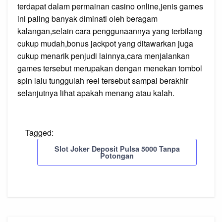
terdapat dalam permainan casino online,jenis games
ini paling banyak diminati oleh beragam
kalangan,selain cara penggunaannya yang terbilang
cukup mudah,bonus jackpot yang ditawarkan juga
cukup menarik penjudi lainnya,cara menjalankan
games tersebut merupakan dengan menekan tombol
spin lalu tunggulah reel tersebut sampai berakhir
selanjutnya lihat apakah menang atau kalah.
Tagged:
Slot Joker Deposit Pulsa 5000 Tanpa
Potongan