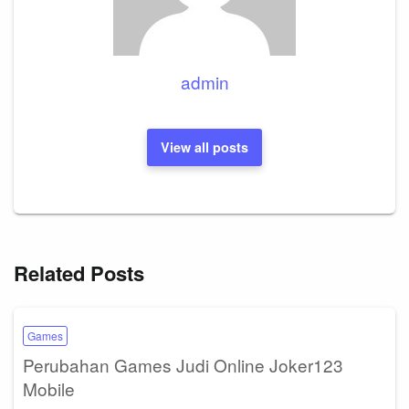
admin
View all posts
Related Posts
Games
Perubahan Games Judi Online Joker123
Mobile