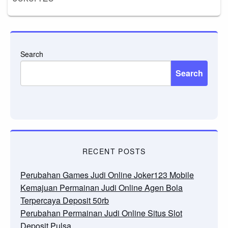
Search
Search
RECENT POSTS
Perubahan Games Judi Online Joker123 Mobile
Kemajuan Permainan Judi Online Agen Bola
Terpercaya Deposit 50rb
Perubahan Permainan Judi Online Situs Slot
Deposit Pulsa