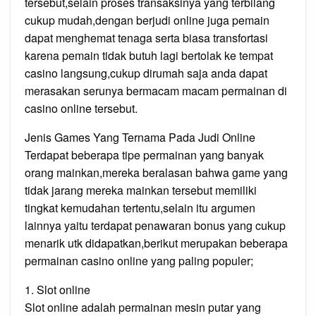
tersebut,selain proses transaksinya yang terbilang
cukup mudah,dengan berjudi online juga pemain
dapat menghemat tenaga serta biasa transfortasi
karena pemain tidak butuh lagi bertolak ke tempat
casino langsung,cukup dirumah saja anda dapat
merasakan serunya bermacam macam permainan di
casino online tersebut.
Jenis Games Yang Ternama Pada Judi Online
Terdapat beberapa tipe permainan yang banyak
orang mainkan,mereka beralasan bahwa game yang
tidak jarang mereka mainkan tersebut memiliki
tingkat kemudahan tertentu,selain itu argumen
lainnya yaitu terdapat penawaran bonus yang cukup
menarik utk didapatkan,berikut merupakan beberapa
permainan casino online yang paling populer;
1. Slot online
Slot online adalah permainan mesin putar yang