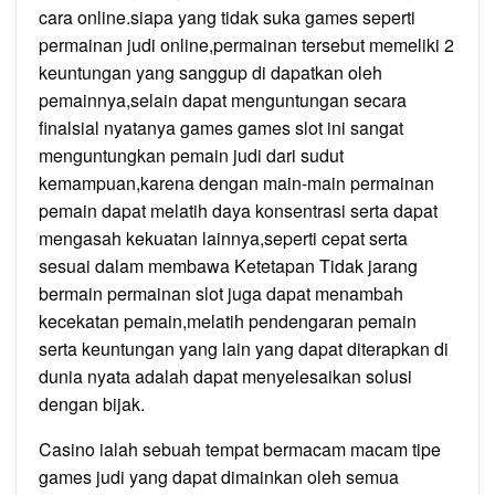
cara online.siapa yang tidak suka games seperti
permainan judi online,permainan tersebut memeliki 2
keuntungan yang sanggup di dapatkan oleh
pemainnya,selain dapat menguntungan secara
finalsial nyatanya games games slot ini sangat
menguntungkan pemain judi dari sudut
kemampuan,karena dengan main-main permainan
pemain dapat melatih daya konsentrasi serta dapat
mengasah kekuatan lainnya,seperti cepat serta
sesuai dalam membawa Ketetapan Tidak jarang
bermain permainan slot juga dapat menambah
kecekatan pemain,melatih pendengaran pemain
serta keuntungan yang lain yang dapat diterapkan di
dunia nyata adalah dapat menyelesaikan solusi
dengan bijak.
Casino ialah sebuah tempat bermacam macam tipe
games judi yang dapat dimainkan oleh semua