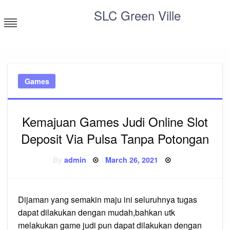
Skip
SLC Green Ville
to
content
Informasi Bonus dan Promo Games Slot Online
Games
Kemajuan Games Judi Online Slot
Deposit Via Pulsa Tanpa Potongan
Posted
By
admin
March 26, 2021
on
Dijaman yang semakin maju ini seluruhnya tugas
dapat dilakukan dengan mudah,bahkan utk
melakukan game judi pun dapat dilakukan dengan