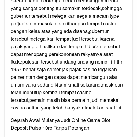
daerah.namun dorongan buat membangun media
yang sangat penting itu semakin terdesak,sehingga
gubernur tersebut melegalkan segala macam type
perjudian,termasuk telah dibangun tempat casino
dengan kelas atas yang ada disana,gubernur
tersebut melegalkan tempat judi tersebut karena
pajak yang dihasilkan dari tempat hiburan tersebut
dapat menopang perekonomian rakyatnya saat
itu.keputusan tersebut undang undang nomor 11 thn
1957.benar saja semenjak pajak casino legalkan
pemerintah dengan cepat dapat membangun alat
umum yang sedang kita nikmati sekarang.meskipun
telah menutup kembali tempat casino
tersebut,pemain masih bisa bermain judi memakai
casino online yang telah banyak dimainkan saat ini.
Sejarah Awal Mulanya Judi Online Game Slot
Deposit Pulsa 10rb Tanpa Potongan