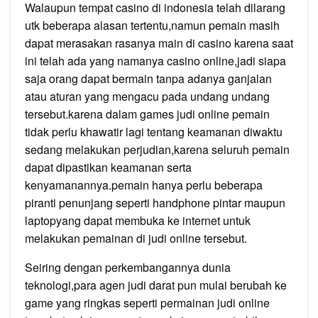
Walaupun tempat casino di indonesia telah dilarang
utk beberapa alasan tertentu,namun pemain masih
dapat merasakan rasanya main di casino karena saat
ini telah ada yang namanya casino online,jadi siapa
saja orang dapat bermain tanpa adanya ganjalan
atau aturan yang mengacu pada undang undang
tersebut.karena dalam games judi online pemain
tidak perlu khawatir lagi tentang keamanan diwaktu
sedang melakukan perjudian,karena seluruh pemain
dapat dipastikan keamanan serta
kenyamanannya.pemain hanya perlu beberapa
piranti penunjang seperti handphone pintar maupun
laptopyang dapat membuka ke internet untuk
melakukan pemainan di judi online tersebut.
Seiring dengan perkembangannya dunia
teknologi,para agen judi darat pun mulai berubah ke
game yang ringkas seperti permainan judi online