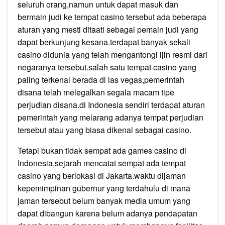
seluruh orang,namun untuk dapat masuk dan
bermain judi ke tempat casino tersebut ada beberapa
aturan yang mesti ditaati sebagai pemain judi yang
dapat berkunjung kesana.terdapat banyak sekali
casino didunia yang telah mengantongi ijin resmi dari
negaranya tersebut.salah satu tempat casino yang
paling terkenal berada di las vegas,pemerintah
disana telah melegalkan segala macam tipe
perjudian disana.di Indonesia sendiri terdapat aturan
pemerintah yang melarang adanya tempat perjudian
tersebut atau yang biasa dikenal sebagai casino.
Tetapi bukan tidak sempat ada games casino di
Indonesia,sejarah mencatat sempat ada tempat
casino yang berlokasi di Jakarta.waktu dijaman
kepemimpinan gubernur yang terdahulu di mana
jaman tersebut belum banyak media umum yang
dapat dibangun karena belum adanya pendapatan