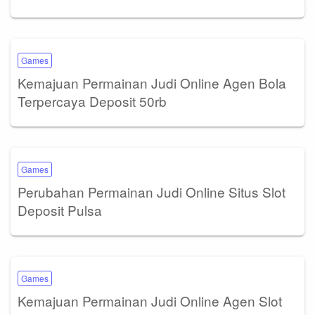
Games
Kemajuan Permainan Judi Online Agen Bola
Terpercaya Deposit 50rb
Games
Perubahan Permainan Judi Online Situs Slot
Deposit Pulsa
Games
Kemajuan Permainan Judi Online Agen Slot