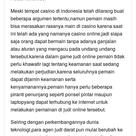
Meski tempat casino di indonesia telah dilarang buat
beberapa argumen tertentu,namun pemain masih
bisa merasakan rasanya main di casino karena saat
ini telah ada yang namanya casino online,jadi siapa
saja orang dapat bermain tanpa adanya ganjalan
atau aturan yang mengacu pada undang undang
tersebut.karena dalam game judi online pemain tidak
perlu khawatir lagi tentang keamanan saat sedang
melakukan perjudian,karena seluruhnya pemain
dapat dijamin keamanan serta
kenyamanannya.pemain hanya perlu beberapa
piranti penunjang seperti ponsel pintar maupun
laptopyang dapat terhubung ke internet untuk
melakukan pemainan di judi online tersebut.
Seiring dengan perkembangannya dunia
teknologi,para agen judi darat pun mulai berubah ke