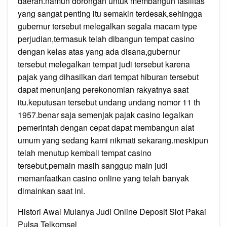
daerah.namun dorongan untuk membangun fasilitas
yang sangat penting itu semakin terdesak,sehingga
gubernur tersebut melegalkan segala macam type
perjudian,termasuk telah dibangun tempat casino
dengan kelas atas yang ada disana,gubernur
tersebut melegalkan tempat judi tersebut karena
pajak yang dihasilkan dari tempat hiburan tersebut
dapat menunjang perekonomian rakyatnya saat
itu.keputusan tersebut undang undang nomor 11 th
1957.benar saja semenjak pajak casino legalkan
pemerintah dengan cepat dapat membangun alat
umum yang sedang kami nikmati sekarang.meskipun
telah menutup kembali tempat casino
tersebut,pemain masih sanggup main judi
memanfaatkan casino online yang telah banyak
dimainkan saat ini.
Histori Awal Mulanya Judi Online Deposit Slot Pakai
Pulsa Telkomsel