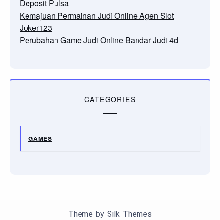
Deposit Pulsa
Kemajuan Permainan Judi Online Agen Slot
Joker123
Perubahan Game Judi Online Bandar Judi 4d
CATEGORIES
GAMES
Theme by Silk Themes