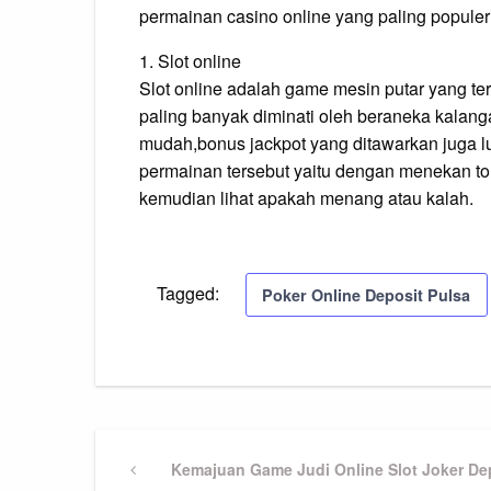
permainan casino online yang paling populer
1. Slot online
Slot online adalah game mesin putar yang te
paling banyak diminati oleh beraneka kalan
mudah,bonus jackpot yang ditawarkan juga l
permainan tersebut yaitu dengan menekan tom
kemudian lihat apakah menang atau kalah.
Tagged:
Poker Online Deposit Pulsa
Post
Previous
Kemajuan Game Judi Online Slot Joker De