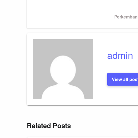
Post
navigation
Next
Perkemban
Post
admin
View all pos
Related Posts