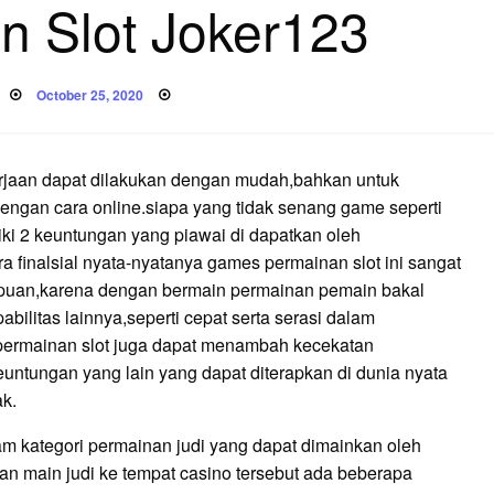
n Slot Joker123
Posted
October 25, 2020
on
erjaan dapat dilakukan dengan mudah,bahkan untuk
engan cara online.siapa yang tidak senang game seperti
ki 2 keuntungan yang piawai di dapatkan oleh
finalsial nyata-nyatanya games permainan slot ini sangat
mpuan,karena dengan bermain permainan pemain bakal
bilitas lainnya,seperti cepat serta serasi dalam
permainan slot juga dapat menambah kecekatan
untungan yang lain yang dapat diterapkan di dunia nyata
ak.
 kategori permainan judi yang dapat dimainkan oleh
n main judi ke tempat casino tersebut ada beberapa