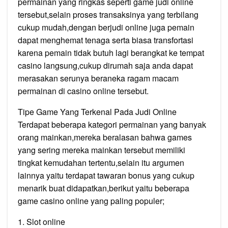
permainan yang ringkas seperti game judi online
tersebut,selain proses transaksinya yang terbilang
cukup mudah,dengan berjudi online juga pemain
dapat menghemat tenaga serta biasa transfortasi
karena pemain tidak butuh lagi berangkat ke tempat
casino langsung,cukup dirumah saja anda dapat
merasakan serunya beraneka ragam macam
permainan di casino online tersebut.
Tipe Game Yang Terkenal Pada Judi Online
Terdapat beberapa kategori permainan yang banyak
orang mainkan,mereka beralasan bahwa games
yang sering mereka mainkan tersebut memiliki
tingkat kemudahan tertentu,selain itu argumen
lainnya yaitu terdapat tawaran bonus yang cukup
menarik buat didapatkan,berikut yaitu beberapa
game casino online yang paling populer;
1. Slot online