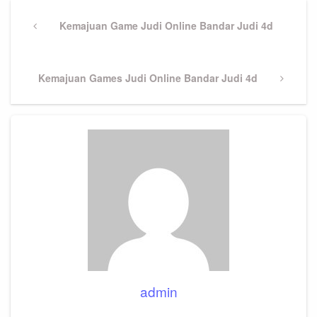
Post
navigation
Previous
Kemajuan Game Judi Online Bandar Judi 4d
Post
Next
Kemajuan Games Judi Online Bandar Judi 4d
Post
admin