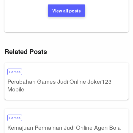
View all posts
Related Posts
Games
Perubahan Games Judi Online Joker123
Mobile
Games
Kemajuan Permainan Judi Online Agen Bola