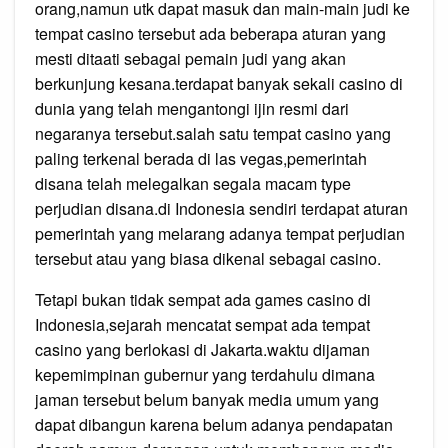
orang,namun utk dapat masuk dan main-main judi ke
tempat casino tersebut ada beberapa aturan yang
mesti ditaati sebagai pemain judi yang akan
berkunjung kesana.terdapat banyak sekali casino di
dunia yang telah mengantongi ijin resmi dari
negaranya tersebut.salah satu tempat casino yang
paling terkenal berada di las vegas,pemerintah
disana telah melegalkan segala macam type
perjudian disana.di Indonesia sendiri terdapat aturan
pemerintah yang melarang adanya tempat perjudian
tersebut atau yang biasa dikenal sebagai casino.
Tetapi bukan tidak sempat ada games casino di
Indonesia,sejarah mencatat sempat ada tempat
casino yang berlokasi di Jakarta.waktu dijaman
kepemimpinan gubernur yang terdahulu dimana
jaman tersebut belum banyak media umum yang
dapat dibangun karena belum adanya pendapatan