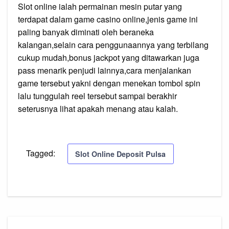
Slot online ialah permainan mesin putar yang
terdapat dalam game casino online,jenis game ini
paling banyak diminati oleh beraneka
kalangan,selain cara penggunaannya yang terbilang
cukup mudah,bonus jackpot yang ditawarkan juga
pass menarik penjudi lainnya,cara menjalankan
game tersebut yakni dengan menekan tombol spin
lalu tunggulah reel tersebut sampai berakhir
seterusnya lihat apakah menang atau kalah.
Tagged:
Slot Online Deposit Pulsa
Post