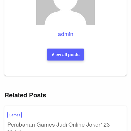
admin
View all posts
Related Posts
Games
Perubahan Games Judi Online Joker123