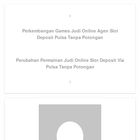
Post
navigation
Previous
Post
Perkembangan Games Judi Online Agen Slot
Deposit Pulsa Tanpa Potongan
Next
Perubahan Permainan Judi Online Slot Deposit Via
Post
Pulsa Tanpa Potongan