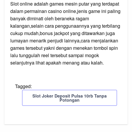
Slot online adalah games mesin putar yang terdapat
dalam permainan casino online,jenis game ini paling
banyak diminati oleh beraneka ragam
kalangan,selain cara penggunaannya yang terbilang
cukup mudah,bonus jackpot yang ditawarkan juga
lumayan menarik penjudi lainnya,cara menjalankan
games tersebut yakni dengan menekan tombol spin
lalu tunggulah reel tersebut sampai mogok
selanjutnya lihat apakah menang atau kalah.
Tagged:
Slot Joker Deposit Pulsa 10rb Tanpa
Potongan