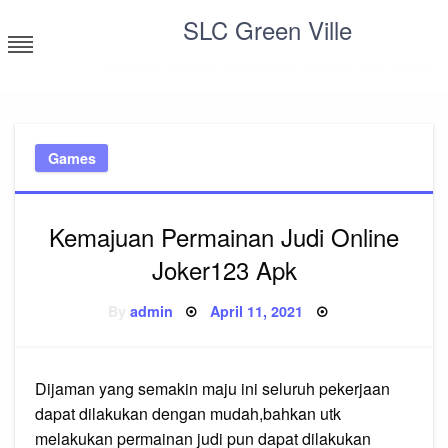
Skip
SLC Green Ville
to
content
Informasi Bonus dan Promo Games Slot Online
Games
Kemajuan Permainan Judi Online
Joker123 Apk
Posted
By
admin
April 11, 2021
on
Dijaman yang semakin maju ini seluruh pekerjaan
dapat dilakukan dengan mudah,bahkan utk
melakukan permainan judi pun dapat dilakukan