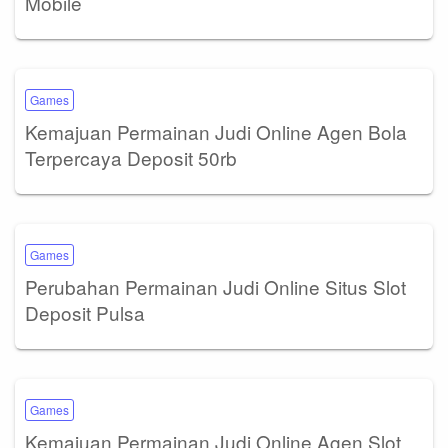
Mobile
Games
Kemajuan Permainan Judi Online Agen Bola
Terpercaya Deposit 50rb
Games
Perubahan Permainan Judi Online Situs Slot
Deposit Pulsa
Games
Kemajuan Permainan Judi Online Agen Slot