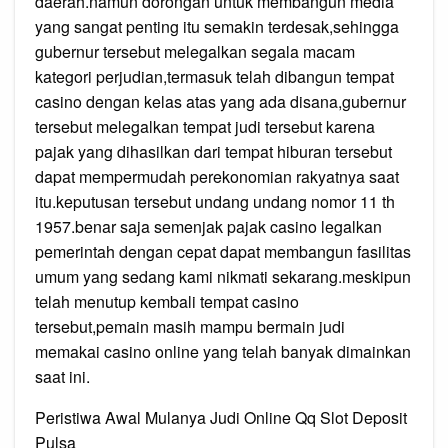
daerah.namun dorongan untuk membangun media
yang sangat penting itu semakin terdesak,sehingga
gubernur tersebut melegalkan segala macam
kategori perjudian,termasuk telah dibangun tempat
casino dengan kelas atas yang ada disana,gubernur
tersebut melegalkan tempat judi tersebut karena
pajak yang dihasilkan dari tempat hiburan tersebut
dapat mempermudah perekonomian rakyatnya saat
itu.keputusan tersebut undang undang nomor 11 th
1957.benar saja semenjak pajak casino legalkan
pemerintah dengan cepat dapat membangun fasilitas
umum yang sedang kami nikmati sekarang.meskipun
telah menutup kembali tempat casino
tersebut,pemain masih mampu bermain judi
memakai casino online yang telah banyak dimainkan
saat ini.
Peristiwa Awal Mulanya Judi Online Qq Slot Deposit
Pulsa