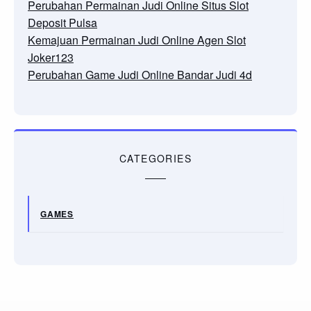
Perubahan Permainan Judi Online Situs Slot
Deposit Pulsa
Kemajuan Permainan Judi Online Agen Slot
Joker123
Perubahan Game Judi Online Bandar Judi 4d
CATEGORIES
GAMES