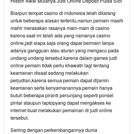
Histori Awal Mulanya Judi Online Deposit Pulsa Slot
Biarpun tempat casino di indonesia telah dilarang
untuk beberapa alasan tertentu,namun pemain masih
mahir merasakan rasanya main-main di casino
karena saat ini telah ada yang namanya casino
online,jadi siapa saja orang dapat bermain tanpa
adanya gangguan atau aturan yang mengacu pada
undang undang tersebut.karena dalam games judi
online pemain tidak perlu khawatir lagi tentang
keamanan disaat sedang melakukan
perjudian,karena semua pemain dapat dijamin
keamanan serta kenyamanannya.pemain hanya
butuh beberapa piranti penunjang seperti ponsel
pintar ataupun laptopyang dapat mengakses ke
internet buat melakukan pemainan di judi online
tersebut.
Seiring dengan perkembangannya dunia