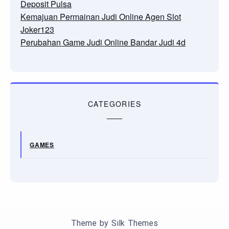
Deposit Pulsa
Kemajuan Permainan Judi Online Agen Slot
Joker123
Perubahan Game Judi Online Bandar Judi 4d
CATEGORIES
GAMES
Theme by Silk Themes