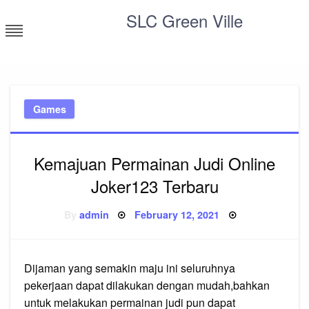
Skip
SLC Green Ville
to
content
Informasi Bonus dan Promo Games Slot Online
Games
Kemajuan Permainan Judi Online
Joker123 Terbaru
Posted
By
admin
February 12, 2021
on
Dijaman yang semakin maju ini seluruhnya
pekerjaan dapat dilakukan dengan mudah,bahkan
untuk melakukan permainan judi pun dapat