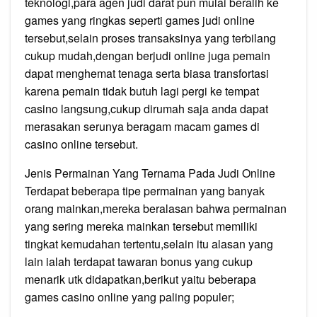
teknologi,para agen judi darat pun mulai beralih ke
games yang ringkas seperti games judi online
tersebut,selain proses transaksinya yang terbilang
cukup mudah,dengan berjudi online juga pemain
dapat menghemat tenaga serta biasa transfortasi
karena pemain tidak butuh lagi pergi ke tempat
casino langsung,cukup dirumah saja anda dapat
merasakan serunya beragam macam games di
casino online tersebut.
Jenis Permainan Yang Ternama Pada Judi Online
Terdapat beberapa tipe permainan yang banyak
orang mainkan,mereka beralasan bahwa permainan
yang sering mereka mainkan tersebut memiliki
tingkat kemudahan tertentu,selain itu alasan yang
lain ialah terdapat tawaran bonus yang cukup
menarik utk didapatkan,berikut yaitu beberapa
games casino online yang paling populer;