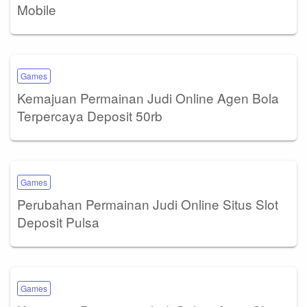
Mobile
Games
Kemajuan Permainan Judi Online Agen Bola
Terpercaya Deposit 50rb
Games
Perubahan Permainan Judi Online Situs Slot
Deposit Pulsa
Games