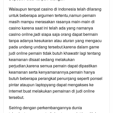
Walaupun tempat casino di indonesia telah dilarang
untuk beberapa argumen tertentu,namun pemain
masih mampu merasakan rasanya main-main di
casino karena saat ini telah ada yang namanya
casino online,jadi siapa saja orang dapat bermain
tanpa adanya kesukaran atau aturan yang mengacu
pada undang undang tersebut.karena dalam game
judi online pemain tidak butuh khawatir lagi tentang
keamanan disaat sedang melakukan
perjudian,karena semua pemain dapat dipastikan
keamanan serta kenyamanannya.pemain hanya
butuh beberapa perangkat penunjang seperti ponsel
pintar ataupun laptopyang dapat mengakses ke
internet buat melakukan pemainan di judi online
tersebut.
Seiring dengan perkembangannya dunia