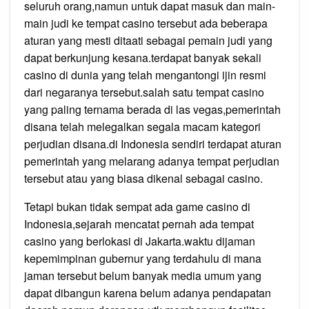
seluruh orang,namun untuk dapat masuk dan main-
main judi ke tempat casino tersebut ada beberapa
aturan yang mesti ditaati sebagai pemain judi yang
dapat berkunjung kesana.terdapat banyak sekali
casino di dunia yang telah mengantongi ijin resmi
dari negaranya tersebut.salah satu tempat casino
yang paling ternama berada di las vegas,pemerintah
disana telah melegalkan segala macam kategori
perjudian disana.di Indonesia sendiri terdapat aturan
pemerintah yang melarang adanya tempat perjudian
tersebut atau yang biasa dikenal sebagai casino.
Tetapi bukan tidak sempat ada game casino di
Indonesia,sejarah mencatat pernah ada tempat
casino yang berlokasi di Jakarta.waktu dijaman
kepemimpinan gubernur yang terdahulu di mana
jaman tersebut belum banyak media umum yang
dapat dibangun karena belum adanya pendapatan