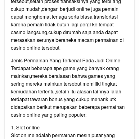
tersebut,selain proses transaksinya yang terbilang
cukup mudah,dengan berjudi online juga pemain
dapat menghemat tenaga serta biasa transfortasi
karena pemain tidak butuh lagi pergi ke tempat
casino langsung,cukup dirumah saja anda dapat
merasakan serunya beraneka macam permainan di
casino online tersebut.
Jenis Permainan Yang Terkenal Pada Judi Online
Terdapat beberapa tipe game yang banyak orang
mainkan,mereka beralasan bahwa games yang
sering mereka mainkan tersebut memiliki tingkat
kemudahan tertentu,selain itu alasan lainnya ialah
terdapat tawaran bonus yang cukup menarik utk
didapatkan,berikut merupakan beberapa permainan
casino online yang paling populer;
1. Slot online
Slot online adalah permainan mesin putar yang