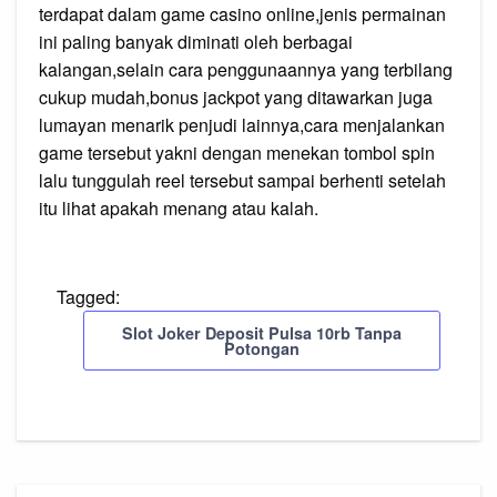
terdapat dalam game casino online,jenis permainan
ini paling banyak diminati oleh berbagai
kalangan,selain cara penggunaannya yang terbilang
cukup mudah,bonus jackpot yang ditawarkan juga
lumayan menarik penjudi lainnya,cara menjalankan
game tersebut yakni dengan menekan tombol spin
lalu tunggulah reel tersebut sampai berhenti setelah
itu lihat apakah menang atau kalah.
Tagged:
Slot Joker Deposit Pulsa 10rb Tanpa
Potongan