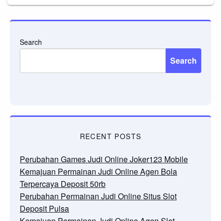
Search
Search
RECENT POSTS
Perubahan Games Judi Online Joker123 Mobile
Kemajuan Permainan Judi Online Agen Bola
Terpercaya Deposit 50rb
Perubahan Permainan Judi Online Situs Slot
Deposit Pulsa
Kemajuan Permainan Judi Online Agen Slot