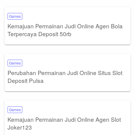
Games
Kemajuan Permainan Judi Online Agen Bola
Terpercaya Deposit 50rb
Games
Perubahan Permainan Judi Online Situs Slot
Deposit Pulsa
Games
Kemajuan Permainan Judi Online Agen Slot
Joker123