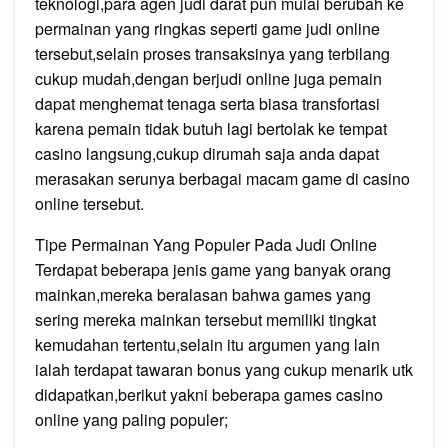
teknologi,para agen judi darat pun mulai berubah ke
permainan yang ringkas seperti game judi online
tersebut,selain proses transaksinya yang terbilang
cukup mudah,dengan berjudi online juga pemain
dapat menghemat tenaga serta biasa transfortasi
karena pemain tidak butuh lagi bertolak ke tempat
casino langsung,cukup dirumah saja anda dapat
merasakan serunya berbagai macam game di casino
online tersebut.
Tipe Permainan Yang Populer Pada Judi Online
Terdapat beberapa jenis game yang banyak orang
mainkan,mereka beralasan bahwa games yang
sering mereka mainkan tersebut memiliki tingkat
kemudahan tertentu,selain itu argumen yang lain
ialah terdapat tawaran bonus yang cukup menarik utk
didapatkan,berikut yakni beberapa games casino
online yang paling populer;