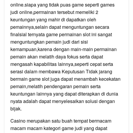
online.siapa yang tidak puas game seperti games
judi online,permainan tersebut memeliki 2
keuntungan yang mahir di dapatkan oleh
pemainnya,selain dapat menguntungan secara
finalsial ternyata game permainan slot ini sangat
menguntungkan pemain judi dari sisi
kemampuan,karena dengan main-main permainan
pemain akan melatih daya fokus serta dapat
mengasah kapabilitas lainnya,seperti cepat serta
serasi dalam membawa Keputusan Tidak jarang
bermain game slot juga dapat menambah kecekatan
pemain,melatih pendengaran pemain serta
keuntungan lainnya yang dapat diterapkan di dunia
nyata adalah dapat menyelesaikan solusi dengan
bijak.
Casino merupakan satu buah tempat bermacam
macam macam kategori game judi yang dapat