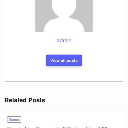
admin
View all posts
Related Posts
Games