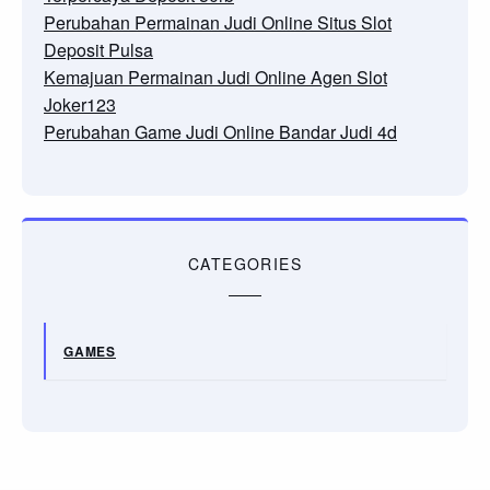
Perubahan Permainan Judi Online Situs Slot
Deposit Pulsa
Kemajuan Permainan Judi Online Agen Slot
Joker123
Perubahan Game Judi Online Bandar Judi 4d
CATEGORIES
GAMES