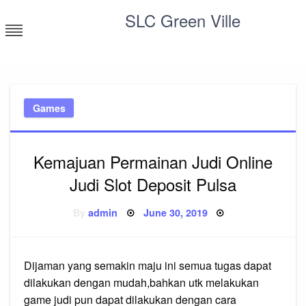
Skip
SLC Green Ville
to
content
Informasi Bonus dan Promo Games Slot Online
Games
Kemajuan Permainan Judi Online
Judi Slot Deposit Pulsa
Posted
By
admin
June 30, 2019
on
Dijaman yang semakin maju ini semua tugas dapat
dilakukan dengan mudah,bahkan utk melakukan
game judi pun dapat dilakukan dengan cara