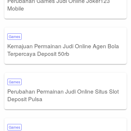
Perubahan Games Judi Online Joker123
Mobile
Games
Kemajuan Permainan Judi Online Agen Bola
Terpercaya Deposit 50rb
Games
Perubahan Permainan Judi Online Situs Slot
Deposit Pulsa
Games