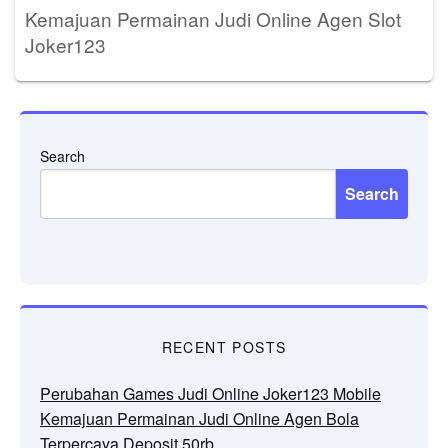
Kemajuan Permainan Judi Online Agen Slot
Joker123
Search
Search
RECENT POSTS
Perubahan Games Judi Online Joker123 Mobile
Kemajuan Permainan Judi Online Agen Bola
Terpercaya Deposit 50rb