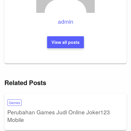
admin
View all posts
Related Posts
Games
Perubahan Games Judi Online Joker123
Mobile