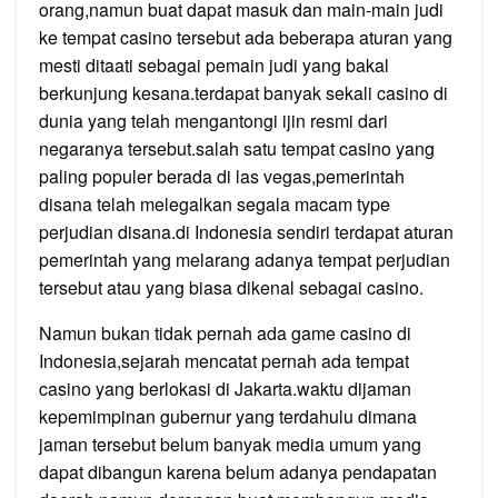
orang,namun buat dapat masuk dan main-main judi
ke tempat casino tersebut ada beberapa aturan yang
mesti ditaati sebagai pemain judi yang bakal
berkunjung kesana.terdapat banyak sekali casino di
dunia yang telah mengantongi ijin resmi dari
negaranya tersebut.salah satu tempat casino yang
paling populer berada di las vegas,pemerintah
disana telah melegalkan segala macam type
perjudian disana.di Indonesia sendiri terdapat aturan
pemerintah yang melarang adanya tempat perjudian
tersebut atau yang biasa dikenal sebagai casino.
Namun bukan tidak pernah ada game casino di
Indonesia,sejarah mencatat pernah ada tempat
casino yang berlokasi di Jakarta.waktu dijaman
kepemimpinan gubernur yang terdahulu dimana
jaman tersebut belum banyak media umum yang
dapat dibangun karena belum adanya pendapatan