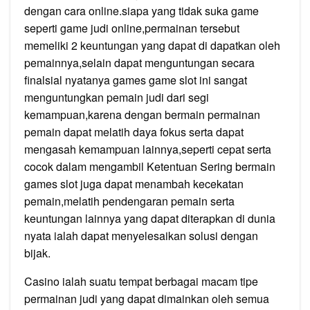
dengan cara online.siapa yang tidak suka game
seperti game judi online,permainan tersebut
memeliki 2 keuntungan yang dapat di dapatkan oleh
pemainnya,selain dapat menguntungan secara
finalsial nyatanya games game slot ini sangat
menguntungkan pemain judi dari segi
kemampuan,karena dengan bermain permainan
pemain dapat melatih daya fokus serta dapat
mengasah kemampuan lainnya,seperti cepat serta
cocok dalam mengambil Ketentuan Sering bermain
games slot juga dapat menambah kecekatan
pemain,melatih pendengaran pemain serta
keuntungan lainnya yang dapat diterapkan di dunia
nyata ialah dapat menyelesaikan solusi dengan
bijak.
Casino ialah suatu tempat berbagai macam tipe
permainan judi yang dapat dimainkan oleh semua