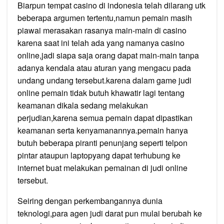
Biarpun tempat casino di indonesia telah dilarang utk
beberapa argumen tertentu,namun pemain masih
piawai merasakan rasanya main-main di casino
karena saat ini telah ada yang namanya casino
online,jadi siapa saja orang dapat main-main tanpa
adanya kendala atau aturan yang mengacu pada
undang undang tersebut.karena dalam game judi
online pemain tidak butuh khawatir lagi tentang
keamanan dikala sedang melakukan
perjudian,karena semua pemain dapat dipastikan
keamanan serta kenyamanannya.pemain hanya
butuh beberapa piranti penunjang seperti telpon
pintar ataupun laptopyang dapat terhubung ke
internet buat melakukan pemainan di judi online
tersebut.
Seiring dengan perkembangannya dunia
teknologi,para agen judi darat pun mulai berubah ke