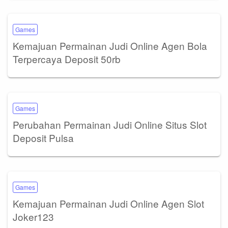
Games
Kemajuan Permainan Judi Online Agen Bola
Terpercaya Deposit 50rb
Games
Perubahan Permainan Judi Online Situs Slot
Deposit Pulsa
Games
Kemajuan Permainan Judi Online Agen Slot
Joker123