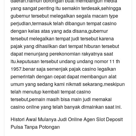
daerah.namun dorongan buat membangun media
yang sangat penting itu semakin terdesak,sehingga
gubernur tersebut melegalkan segala macam type
perjudian,termasuk telah dibangun tempat casino
dengan kelas atas yang ada disana,gubernur
tersebut melegalkan tempat judi tersebut karena
pajak yang dihasilkan dari tempat hiburan tersebut
dapat menunjang perekonomian rakyatnya saat
itu.keputusan tersebut undang undang nomor 11 th
1957.benar saja semenjak pajak casino legalkan
pemerintah dengan cepat dapat membangun alat
umum yang sedang kami nikmati sekarang.meskipun
telah menutup kembali tempat casino
tersebut,pemain masih bisa main judi memakai
casino online yang telah banyak dimainkan saat ini.
Histori Awal Mulanya Judi Online Agen Slot Deposit
Pulsa Tanpa Potongan