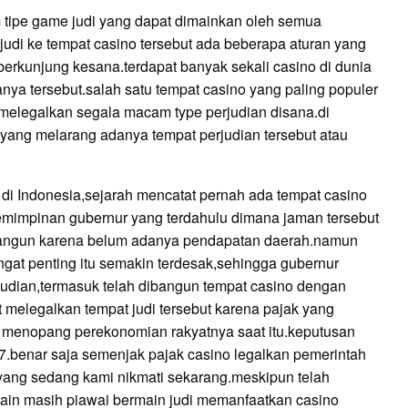
 tipe game judi yang dapat dimainkan oleh semua
udi ke tempat casino tersebut ada beberapa aturan yang
berkunjung kesana.terdapat banyak sekali casino di dunia
anya tersebut.salah satu tempat casino yang paling populer
 melegalkan segala macam type perjudian disana.di
h yang melarang adanya tempat perjudian tersebut atau
di Indonesia,sejarah mencatat pernah ada tempat casino
pemimpinan gubernur yang terdahulu dimana jaman tersebut
ibangun karena belum adanya pendapatan daerah.namun
at penting itu semakin terdesak,sehingga gubernur
judian,termasuk telah dibangun tempat casino dengan
t melegalkan tempat judi tersebut karena pajak yang
at menopang perekonomian rakyatnya saat itu.keputusan
.benar saja semenjak pajak casino legalkan pemerintah
ang sedang kami nikmati sekarang.meskipun telah
ain masih piawai bermain judi memanfaatkan casino