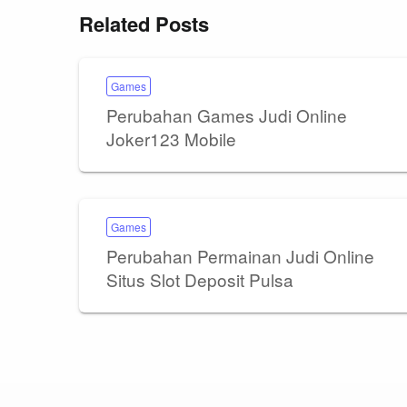
Related Posts
Games
Perubahan Games Judi Online
Joker123 Mobile
Games
Perubahan Permainan Judi Online
Situs Slot Deposit Pulsa