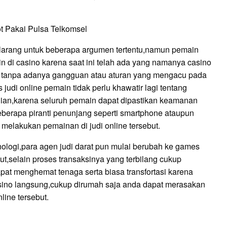
ot Pakai Pulsa Telkomsel
dilarang untuk beberapa argumen tertentu,namun pemain
di casino karena saat ini telah ada yang namanya casino
in tanpa adanya gangguan atau aturan yang mengacu pada
udi online pemain tidak perlu khawatir lagi tentang
an,karena seluruh pemain dapat dipastikan keamanan
berapa piranti penunjang seperti smartphone ataupun
 melakukan pemainan di judi online tersebut.
logi,para agen judi darat pun mulai berubah ke games
but,selain proses transaksinya yang terbilang cukup
pat menghemat tenaga serta biasa transfortasi karena
casino langsung,cukup dirumah saja anda dapat merasakan
ine tersebut.