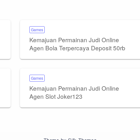
Games
Kemajuan Permainan Judi Online
Agen Bola Terpercaya Deposit 50rb
Games
Kemajuan Permainan Judi Online
Agen Slot Joker123