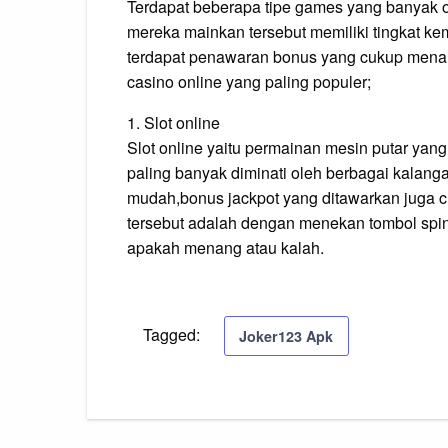
Terdapat beberapa tipe games yang banyak
mereka mainkan tersebut memiliki tingkat kem
terdapat penawaran bonus yang cukup menar
casino online yang paling populer;
1. Slot online
Slot online yaitu permainan mesin putar yang
paling banyak diminati oleh berbagai kalang
mudah,bonus jackpot yang ditawarkan juga 
tersebut adalah dengan menekan tombol spin 
apakah menang atau kalah.
Tagged:
Joker123 Apk