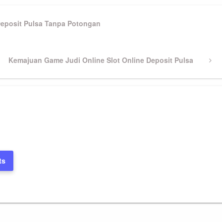
Deposit Pulsa Tanpa Potongan
Next
Kemajuan Game Judi Online Slot Online Deposit Pulsa
Post
ts