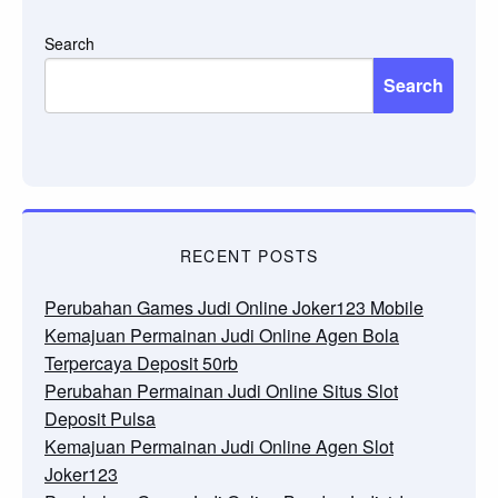
Search
Search
RECENT POSTS
Perubahan Games Judi Online Joker123 Mobile
Kemajuan Permainan Judi Online Agen Bola
Terpercaya Deposit 50rb
Perubahan Permainan Judi Online Situs Slot
Deposit Pulsa
Kemajuan Permainan Judi Online Agen Slot
Joker123