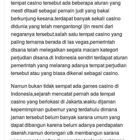
tempat casino tersebut ada beberapa aturan yang
mesti ditaati sebagai pemain judi yang bakal
berkunjung kesana.terdapat banyak sekali casino
didunia yang telah mengantongi ijin resmi dari
negaranya tersebut.salah satu tempat casino yang
paling ternama berada di las vegas,pemerintah
disana telah melegalkan segala macam kategori
perjudian disana.di Indonesia sendiri terdapat aturan
pemerintah yang melarang adanya tempat perjudian
tersebut atau yang biasa dikenal sebagai casino.
Namun bukan tidak sempat ada games casino di
Indonesia,sejarah mencatat pernah ada tempat
casino yang berlokasi di Jakarta.waktu dijaman
kepemimpinan gubernur yang terdahulu dimana
jaman tersebut belum banyak sarana umum yang
dapat dibangun karena belum adanya pendapatan
daerah.namun dorongan utk membangun sarana