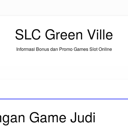
SLC Green Ville
Informasi Bonus dan Promo Games Slot Online
gan Game Judi