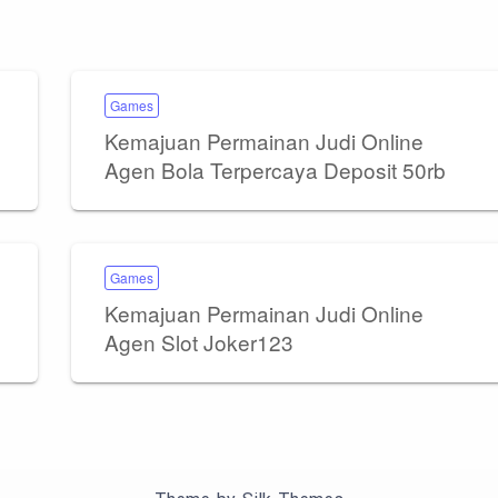
Games
Kemajuan Permainan Judi Online
Agen Bola Terpercaya Deposit 50rb
Games
Kemajuan Permainan Judi Online
Agen Slot Joker123