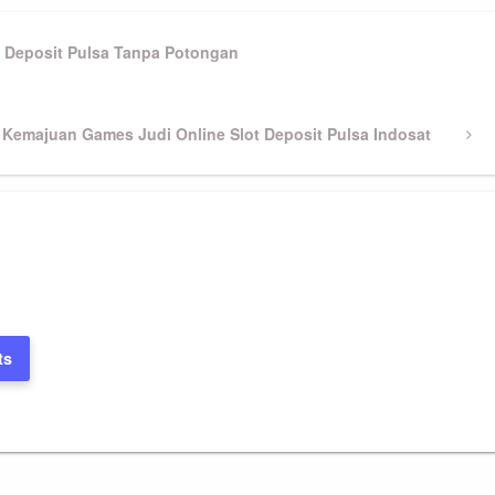
 Deposit Pulsa Tanpa Potongan
Next
Kemajuan Games Judi Online Slot Deposit Pulsa Indosat
Post
ts