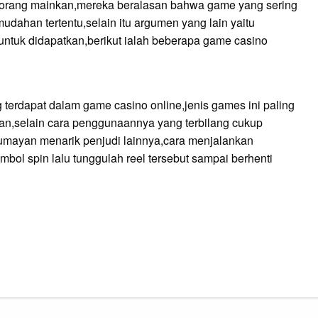
 orang mainkan,mereka beralasan bahwa game yang sering
udahan tertentu,selain itu argumen yang lain yaitu
untuk didapatkan,berikut ialah beberapa game casino
 terdapat dalam game casino online,jenis games ini paling
an,selain cara penggunaannya yang terbilang cukup
umayan menarik penjudi lainnya,cara menjalankan
bol spin lalu tunggulah reel tersebut sampai berhenti