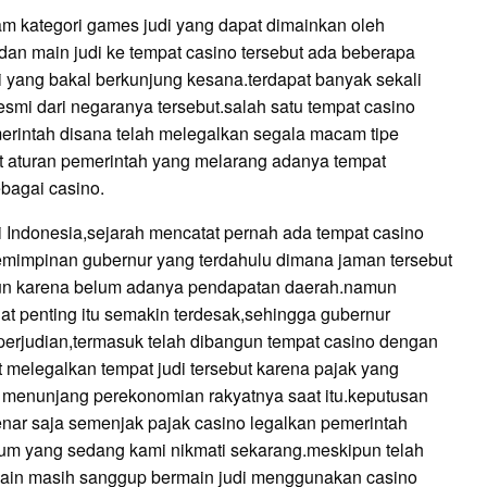
 kategori games judi yang dapat dimainkan oleh
an main judi ke tempat casino tersebut ada beberapa
di yang bakal berkunjung kesana.terdapat banyak sekali
resmi dari negaranya tersebut.salah satu tempat casino
merintah disana telah melegalkan segala macam tipe
pat aturan pemerintah yang melarang adanya tempat
ebagai casino.
i Indonesia,sejarah mencatat pernah ada tempat casino
pemimpinan gubernur yang terdahulu dimana jaman tersebut
un karena belum adanya pendapatan daerah.namun
at penting itu semakin terdesak,sehingga gubernur
perjudian,termasuk telah dibangun tempat casino dengan
t melegalkan tempat judi tersebut karena pajak yang
at menunjang perekonomian rakyatnya saat itu.keputusan
nar saja semenjak pajak casino legalkan pemerintah
um yang sedang kami nikmati sekarang.meskipun telah
main masih sanggup bermain judi menggunakan casino