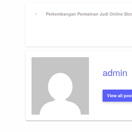
Post
Previous
Perkembangan Permainan Judi Online Slot
Post
navigation
admin
View all pos