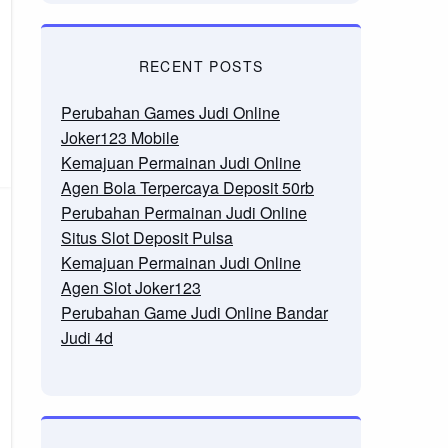
RECENT POSTS
Perubahan Games Judi Online
Joker123 Mobile
Kemajuan Permainan Judi Online
Agen Bola Terpercaya Deposit 50rb
Perubahan Permainan Judi Online
Situs Slot Deposit Pulsa
Kemajuan Permainan Judi Online
Agen Slot Joker123
Perubahan Game Judi Online Bandar
Judi 4d