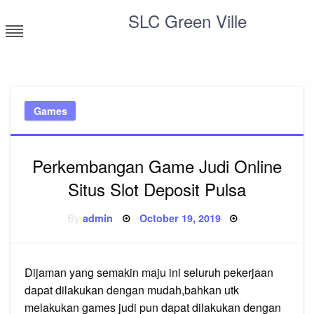
Skip
SLC Green Ville
to
content
Informasi Bonus dan Promo Games Slot Online
Games
Perkembangan Game Judi Online
Situs Slot Deposit Pulsa
Posted
By
admin
October 19, 2019
on
Dijaman yang semakin maju ini seluruh pekerjaan
dapat dilakukan dengan mudah,bahkan utk
melakukan games judi pun dapat dilakukan dengan