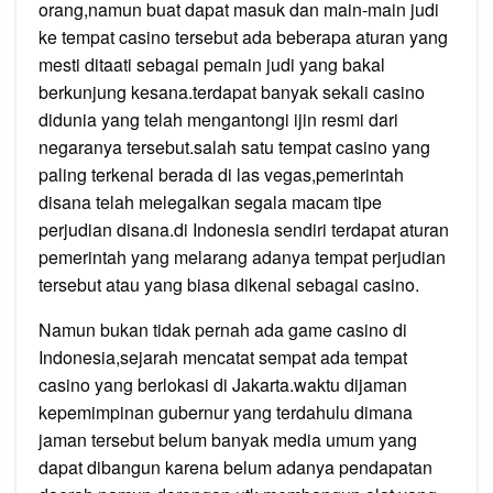
orang,namun buat dapat masuk dan main-main judi
ke tempat casino tersebut ada beberapa aturan yang
mesti ditaati sebagai pemain judi yang bakal
berkunjung kesana.terdapat banyak sekali casino
didunia yang telah mengantongi ijin resmi dari
negaranya tersebut.salah satu tempat casino yang
paling terkenal berada di las vegas,pemerintah
disana telah melegalkan segala macam tipe
perjudian disana.di Indonesia sendiri terdapat aturan
pemerintah yang melarang adanya tempat perjudian
tersebut atau yang biasa dikenal sebagai casino.
Namun bukan tidak pernah ada game casino di
Indonesia,sejarah mencatat sempat ada tempat
casino yang berlokasi di Jakarta.waktu dijaman
kepemimpinan gubernur yang terdahulu dimana
jaman tersebut belum banyak media umum yang
dapat dibangun karena belum adanya pendapatan