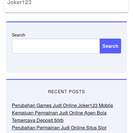
Joker123
Search
Search
RECENT POSTS
Perubahan Games Judi Online Joker123 Mobile
Kemajuan Permainan Judi Online Agen Bola
Terpercaya Deposit 50rb
Perubahan Permainan Judi Online Situs Slot