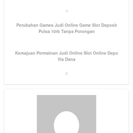
Post
navigation
Previous
Post
Perubahan Games Judi Online Game Slot Deposit
Pulsa 10rb Tanpa Potongan
Next
Kemajuan Permainan Judi Online Slot Online Depo
Post
Via Dana