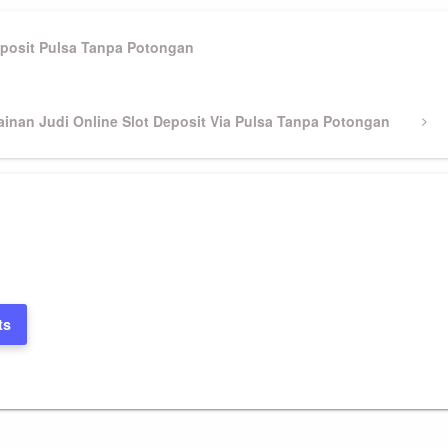
eposit Pulsa Tanpa Potongan
inan Judi Online Slot Deposit Via Pulsa Tanpa Potongan
ts