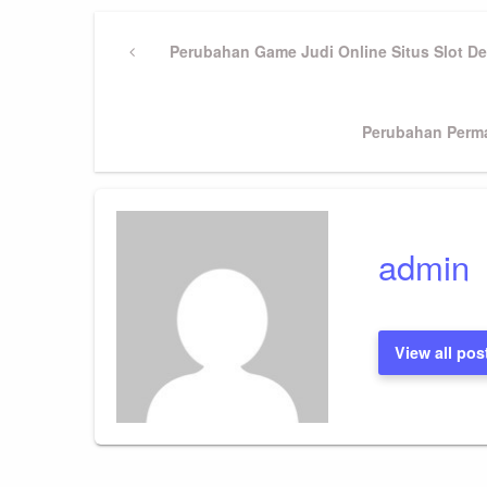
Post
Previous
Perubahan Game Judi Online Situs Slot D
Post
navigation
Next
Perubahan Perma
Post
admin
View all pos