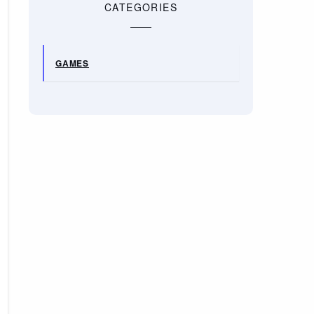
CATEGORIES
GAMES