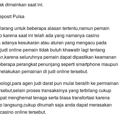
k dimainkan saat ini.
eposit Pulsa
ilarang untuk beberapa alasan tertentu,namun pemain
o karena saat ini telah ada yang namanya casino
npa adanya kesukaran atau aturan yang mengacu pada
di online pemain tidak butuh khawatir lagi tentang
n,karena seluruhnya pemain dapat dipastikan keamanan
eberapa perangkat penunjang seperti smartphone maupun
elakukan pemainan di judi online tersebut.
logi,para agen judi darat pun mulai beralih ke permainan
ersebut,selain proses transaksinya yang terbilang cukup
pat menghemat tenaga serta biasa transfortasi karena
ino langsung,cukup dirumah saja anda dapat merasakan
sino online tersebut.