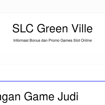
SLC Green Ville
Informasi Bonus dan Promo Games Slot Online
gan Game Judi