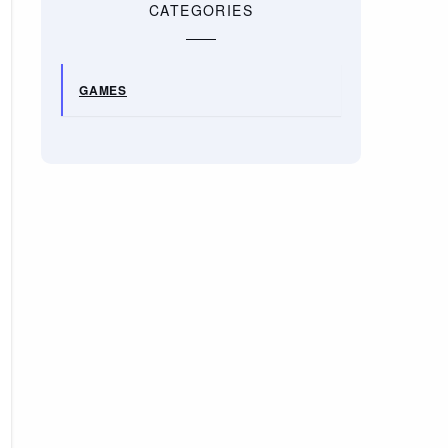
CATEGORIES
GAMES