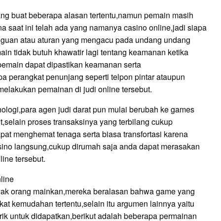
rang buat beberapa alasan tertentu,namun pemain masih
a saat ini telah ada yang namanya casino online,jadi siapa
ngguan atau aturan yang mengacu pada undang undang
ain tidak butuh khawatir lagi tentang keamanan ketika
emain dapat dipastikan keamanan serta
 perangkat penunjang seperti telpon pintar ataupun
melakukan pemainan di judi online tersebut.
logi,para agen judi darat pun mulai berubah ke games
ut,selain proses transaksinya yang terbilang cukup
pat menghemat tenaga serta biasa transfortasi karena
casino langsung,cukup dirumah saja anda dapat merasakan
ine tersebut.
line
nyak orang mainkan,mereka beralasan bahwa game yang
kat kemudahan tertentu,selain itu argumen lainnya yaitu
ik untuk didapatkan,berikut adalah beberapa permainan