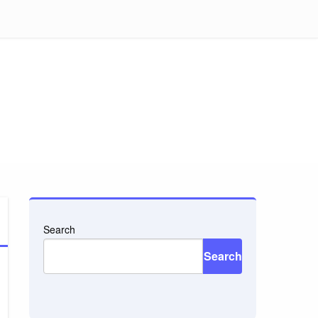
Search
Search