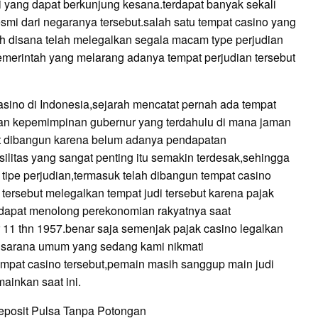
di yang dapat berkunjung kesana.terdapat banyak sekali
esmi dari negaranya tersebut.salah satu tempat casino yang
ah disana telah melegalkan segala macam type perjudian
 pemerintah yang melarang adanya tempat perjudian tersebut
ino di Indonesia,sejarah mencatat pernah ada tempat
aman kepemimpinan gubernur yang terdahulu di mana jaman
t dibangun karena belum adanya pendapatan
itas yang sangat penting itu semakin terdesak,sehingga
tipe perjudian,termasuk telah dibangun tempat casino
tersebut melegalkan tempat judi tersebut karena pajak
t dapat menolong perekonomian rakyatnya saat
 11 thn 1957.benar saja semenjak pajak casino legalkan
sarana umum yang sedang kami nikmati
mpat casino tersebut,pemain masih sanggup main judi
ainkan saat ini.
Deposit Pulsa Tanpa Potongan