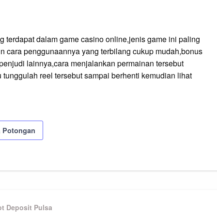
 terdapat dalam game casino online,jenis game ini paling
ain cara penggunaannya yang terbilang cukup mudah,bonus
penjudi lainnya,cara menjalankan permainan tersebut
tunggulah reel tersebut sampai berhenti kemudian lihat
a Potongan
t Deposit Pulsa