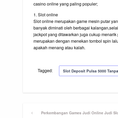
casino online yang paling populer;
1. Slot online
Slot online merupakan game mesin putar yang
banyak diminati oleh berbagai kalangan,sel
jackpot yang ditawarkan juga cukup menarik 
merupakan dengan menekan tombol spin lalu 
apakah menang atau kalah.
Tagged:
Slot Deposit Pulsa 5000 Tanp
Post
Previous
Perkembangan Games Judi Online Judi Slo