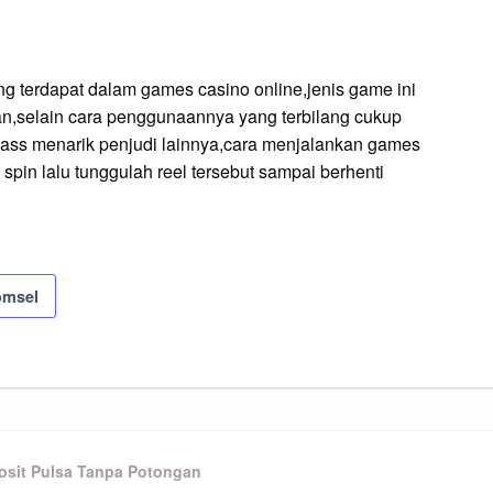
ng terdapat dalam games casino online,jenis game ini
an,selain cara penggunaannya yang terbilang cukup
ass menarik penjudi lainnya,cara menjalankan games
in lalu tunggulah reel tersebut sampai berhenti
omsel
osit Pulsa Tanpa Potongan