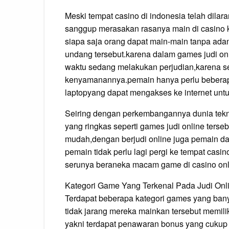
Meski tempat casino di indonesia telah dil
sanggup merasakan rasanya main di casino ka
siapa saja orang dapat main-main tanpa ad
undang tersebut.karena dalam games judi onl
waktu sedang melakukan perjudian,karena s
kenyamanannya.pemain hanya perlu beberap
laptopyang dapat mengakses ke internet untu
Seiring dengan perkembangannya dunia tekno
yang ringkas seperti games judi online terse
mudah,dengan berjudi online juga pemain da
pemain tidak perlu lagi pergi ke tempat cas
serunya beraneka macam game di casino onli
Kategori Game Yang Terkenal Pada Judi Onl
Terdapat beberapa kategori games yang ba
tidak jarang mereka mainkan tersebut memilik
yakni terdapat penawaran bonus yang cukup 