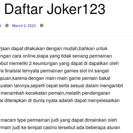
 Daftar Joker123
Posted
n
March 2, 2022
on
erjaan dapat dilakukan dengan mudah,bahkan untuk
ngan cara online.siapa yang tidak senang permainan
sebut memeliki 2 keuntungan yang dapat di dapatkan oleh
finalsial ternyata permainan games slot ini sangat
mpuan,karena dengan main-main game pemain bakal
uatan lainnya,seperti cepat serta sesuai dalam mengambil
at menambah kecekatan pemain,melatih pendengaran
t diterapkan di dunia nyata adalah dapat menyelesaikan
 macam type permainan judi yang dapat dimainkan oleh
ain judi ke tempat casino tersebut ada beberapa aturan