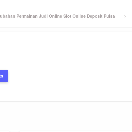
xt
ubahan Permainan Judi Online Slot Online Deposit Pulsa
st
ts