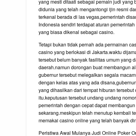
yang mesti ditaati sebagai pemain judi yang
didunia yang telah mengantongi ijin resmi da
terkenal berada di las vegas,pemerintah dis
Indonesia sendiri terdapat aturan pemerinta
yang biasa dikenal sebagai casino.
Tetapi bukan tidak pernah ada permainan cas
casino yang berlokasi di Jakarta.waktu dij
tersebut belum banyak fasilitas umum yang
daerah.namun dorongan buat membangun alat
gubernur tersebut melegalkan segala macam 
dengan kelas atas yang ada disana,gubernur 
yang dihasilkan dari tempat hiburan tersebu
itu.keputusan tersebut undang undang nomor
pemerintah dengan cepat dapat membangun f
sekarang.meskipun telah menutup kembali te
memakai casino online yang telah banyak dim
Peristiwa Awal Mulanya Judi Online Poker O