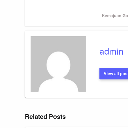
Post
navigation
Next
Kemajuan Gam
Post
admin
View all pos
Related Posts