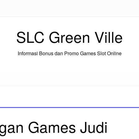
SLC Green Ville
Informasi Bonus dan Promo Games Slot Online
gan Games Judi