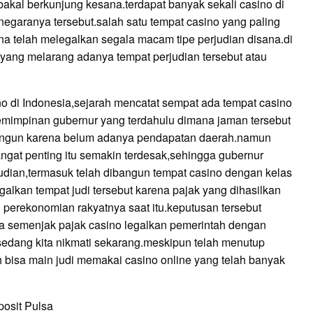
bakal berkunjung kesana.terdapat banyak sekali casino di
 negaranya tersebut.salah satu tempat casino yang paling
ana telah melegalkan segala macam tipe perjudian disana.di
h yang melarang adanya tempat perjudian tersebut atau
o di Indonesia,sejarah mencatat sempat ada tempat casino
pemimpinan gubernur yang terdahulu dimana jaman tersebut
angun karena belum adanya pendapatan daerah.namun
ngat penting itu semakin terdesak,sehingga gubernur
udian,termasuk telah dibangun tempat casino dengan kelas
galkan tempat judi tersebut karena pajak yang dihasilkan
 perekonomian rakyatnya saat itu.keputusan tersebut
a semenjak pajak casino legalkan pemerintah dengan
dang kita nikmati sekarang.meskipun telah menutup
 bisa main judi memakai casino online yang telah banyak
posit Pulsa