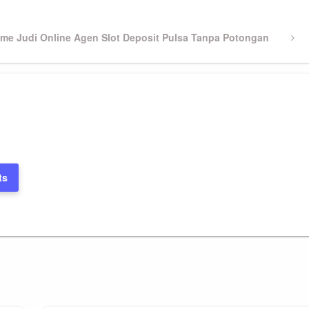
e Judi Online Agen Slot Deposit Pulsa Tanpa Potongan
ts