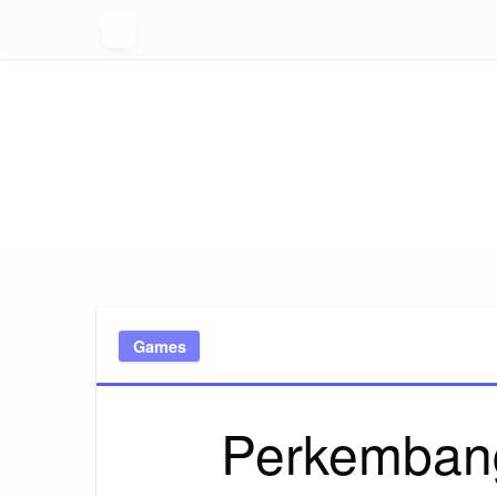
Skip
to
content
Games
Perkemban