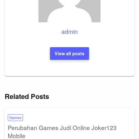
admin
View all posts
Related Posts
Games
Perubahan Games Judi Online Joker123
Mobile