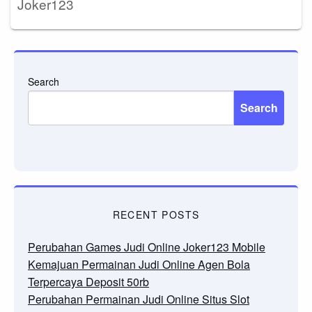
Joker123
Search
Search
RECENT POSTS
Perubahan Games Judi Online Joker123 Mobile
Kemajuan Permainan Judi Online Agen Bola
Terpercaya Deposit 50rb
Perubahan Permainan Judi Online Situs Slot