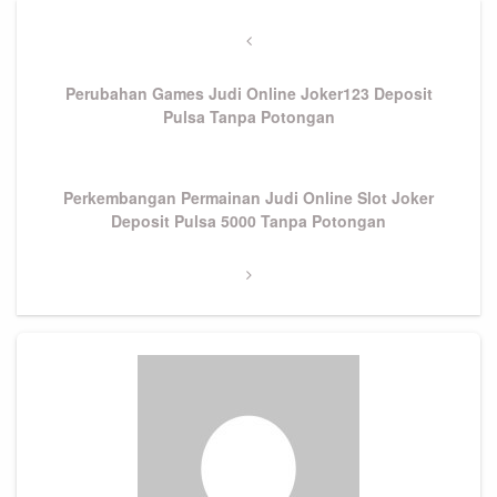
Post
navigation
Previous
Post
Perubahan Games Judi Online Joker123 Deposit
Pulsa Tanpa Potongan
Next
Perkembangan Permainan Judi Online Slot Joker
Post
Deposit Pulsa 5000 Tanpa Potongan