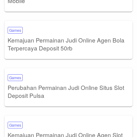
Mobile
Games
Kemajuan Permainan Judi Online Agen Bola
Terpercaya Deposit 50rb
Games
Perubahan Permainan Judi Online Situs Slot
Deposit Pulsa
Games
Kemajuan Permainan Judi Online Agen Slot