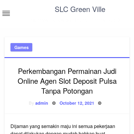
Skip
SLC Green Ville
to
content
Informasi Bonus dan Promo Games Slot Online
Games
Perkembangan Permainan Judi
Online Agen Slot Deposit Pulsa
Tanpa Potongan
Posted
By
admin
October 12, 2021
on
Dijaman yang semakin maju ini semua pekerjaan
dapat dilakukan dengan mudah,bahkan buat