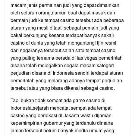
macam jenis permainan judi yang dapat dimainkan
oleh seluruh orang,namun buat dapat masuk dan
bermain judi ke tempat casino tersebut ada beberapa
aturan yang mesti ditaati sebagai pemain judi yang
bakal berkunjung kesana.terdapat banyak sekali
casino di dunia yang telah mengantongi ijin resmi
dari negaranya tersebut.salah satu tempat casino
yang paling ternama berada di las vegas,pemerintah
disana telah melegalkan segala macam kategori
perjudian disana.di Indonesia sendiri terdapat aturan
pemerintah yang melarang adanya tempat perjudian
tersebut atau yang biasa dikenal sebagai casino.
Tapi bukan tidak sempat ada game casino di
Indonesia,sejarah mencatat sempat ada tempat
casino yang berlokasi di Jakarta.waktu dijaman
kepemimpinan gubernur yang terdahulu dimana
jaman tersebut belum banyak media umum yang