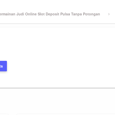
rmainan Judi Online Slot Deposit Pulsa Tanpa Potongan
ts