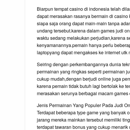
Biarpun tempat casino di indonesia telah di
dapat merasakan rasanya bermain di casino k
siapa saja orang dapat main-main tanpa ad
undang tersebut.karena dalam games judi onl
waktu sedang melakukan perjudian,karena s
kenyamanannya.pemain hanya perlu beberapa
laptopyang dapat mengakses ke internet utk 
Seiring dengan perkembangannya dunia tekno
permainan yang ringkas seperti permainan jud
cukup mudah,dengan berjudi online juga pem
karena pemain tidak butuh lagi bertolak ke 
merasakan serunya berbagai macam games di 
Jenis Permainan Yang Populer Pada Judi On
Terdapat beberapa type game yang banyak 
jarang mereka mainkan tersebut memiliki tin
terdapat tawaran bonus yang cukup menarik 