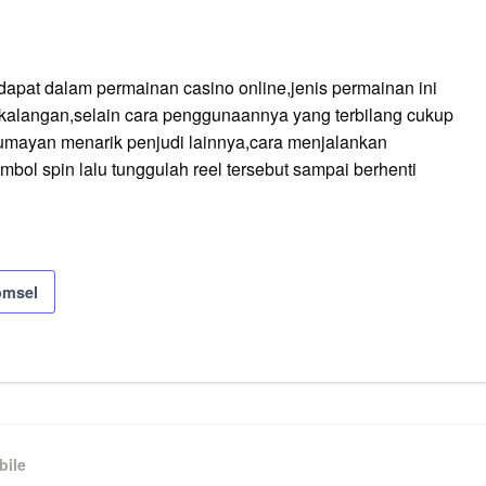
rdapat dalam permainan casino online,jenis permainan ini
 kalangan,selain cara penggunaannya yang terbilang cukup
umayan menarik penjudi lainnya,cara menjalankan
bol spin lalu tunggulah reel tersebut sampai berhenti
omsel
bile