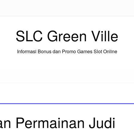
SLC Green Ville
Informasi Bonus dan Promo Games Slot Online
n Permainan Judi