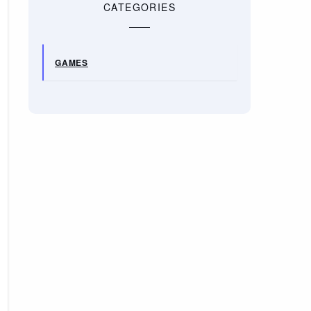
CATEGORIES
GAMES