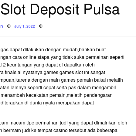
 Slot Deposit Pulsa
Posted
in
July 1, 2022
on
tugas dapat dilakukan dengan mudah,bahkan buat
gan cara online.siapa yang tidak suka permainan seperti
i 2 keuntungan yang dapat di dapatkan oleh
 finalsial nyatanya games games slot ini sangat
ampuan,karena dengan main games pemain bakal melatih
atan lainnya,seperti cepat serta pas dalam mengambil
at menambah kecekatan pemain,melatih pendengaran
 diterapkan di dunia nyata merupakan dapat
am macam tipe permainan judi yang dapat dimainkan oleh
 bermain judi ke tempat casino tersebut ada beberapa