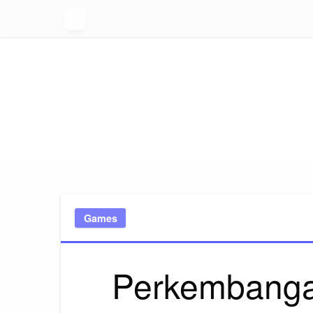
Skip
to
content
Games
Perkembanga