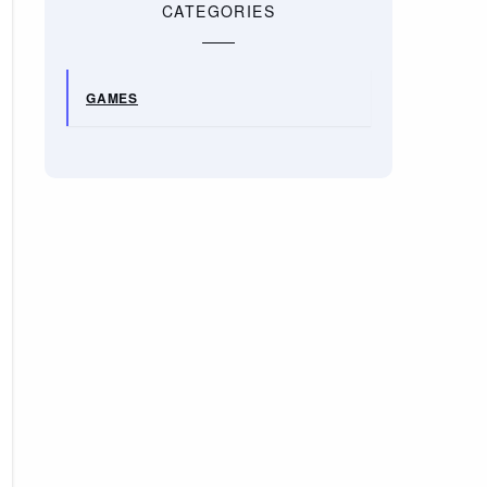
CATEGORIES
GAMES