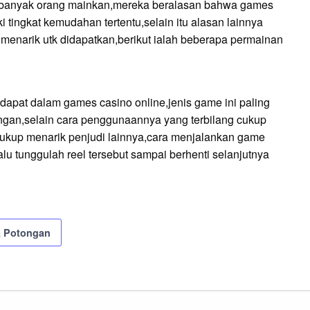
g banyak orang mainkan,mereka beralasan bahwa games
 tingkat kemudahan tertentu,selain itu alasan lainnya
menarik utk didapatkan,berikut ialah beberapa permainan
rdapat dalam games casino online,jenis game ini paling
gan,selain cara penggunaannya yang terbilang cukup
cukup menarik penjudi lainnya,cara menjalankan game
lu tunggulah reel tersebut sampai berhenti selanjutnya
a Potongan