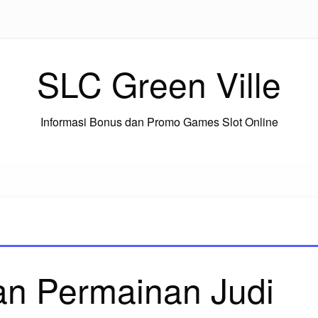
SLC Green Ville
Informasi Bonus dan Promo Games Slot Online
n Permainan Judi