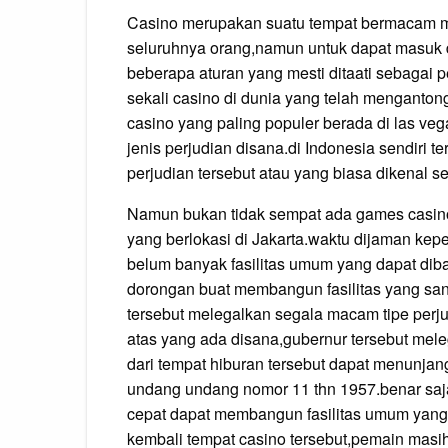
Casino merupakan suatu tempat bermacam m
seluruhnya orang,namun untuk dapat masuk d
beberapa aturan yang mesti ditaati sebagai 
sekali casino di dunia yang telah mengantongi
casino yang paling populer berada di las v
jenis perjudian disana.di Indonesia sendiri 
perjudian tersebut atau yang biasa dikenal s
Namun bukan tidak sempat ada games casino 
yang berlokasi di Jakarta.waktu dijaman ke
belum banyak fasilitas umum yang dapat d
dorongan buat membangun fasilitas yang san
tersebut melegalkan segala macam tipe perj
atas yang ada disana,gubernur tersebut mele
dari tempat hiburan tersebut dapat menunjan
undang undang nomor 11 thn 1957.benar saj
cepat dapat membangun fasilitas umum yang 
kembali tempat casino tersebut,pemain masi