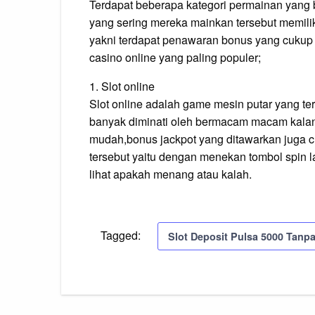
Terdapat beberapa kategori permainan yan
yang sering mereka mainkan tersebut memiliki
yakni terdapat penawaran bonus yang cukup 
casino online yang paling populer;
1. Slot online
Slot online adalah game mesin putar yang te
banyak diminati oleh bermacam macam kalan
mudah,bonus jackpot yang ditawarkan juga 
tersebut yaitu dengan menekan tombol spin la
lihat apakah menang atau kalah.
Tagged:
Slot Deposit Pulsa 5000 Tanp