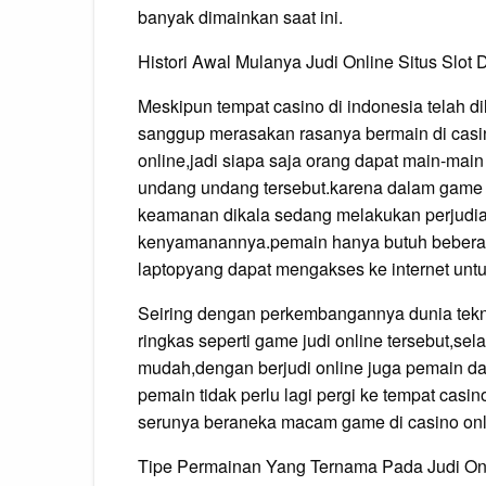
banyak dimainkan saat ini.
Histori Awal Mulanya Judi Online Situs Slot 
Meskipun tempat casino di indonesia telah d
sanggup merasakan rasanya bermain di casin
online,jadi siapa saja orang dapat main-ma
undang undang tersebut.karena dalam game ju
keamanan dikala sedang melakukan perjudia
kenyamanannya.pemain hanya butuh beberap
laptopyang dapat mengakses ke internet untu
Seiring dengan perkembangannya dunia tekno
ringkas seperti game judi online tersebut,sel
mudah,dengan berjudi online juga pemain da
pemain tidak perlu lagi pergi ke tempat cas
serunya beraneka macam game di casino onli
Tipe Permainan Yang Ternama Pada Judi On