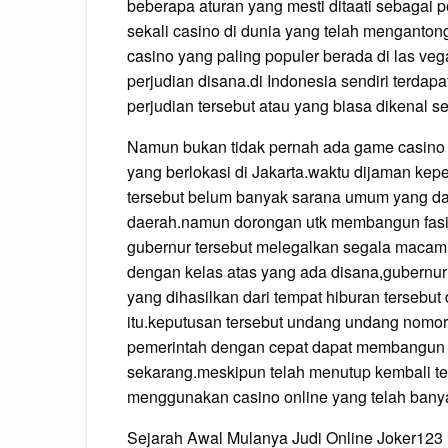
beberapa aturan yang mesti ditaati sebagai 
sekali casino di dunia yang telah mengantongi
casino yang paling populer berada di las ve
perjudian disana.di Indonesia sendiri terda
perjudian tersebut atau yang biasa dikenal s
Namun bukan tidak pernah ada game casino d
yang berlokasi di Jakarta.waktu dijaman ke
tersebut belum banyak sarana umum yang d
daerah.namun dorongan utk membangun fasili
gubernur tersebut melegalkan segala macam 
dengan kelas atas yang ada disana,gubernur 
yang dihasilkan dari tempat hiburan tersebu
itu.keputusan tersebut undang undang nomor
pemerintah dengan cepat dapat membangun 
sekarang.meskipun telah menutup kembali te
menggunakan casino online yang telah banya
Sejarah Awal Mulanya Judi Online Joker123