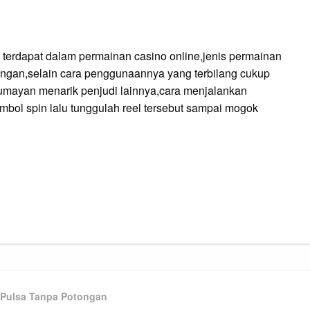
g terdapat dalam permainan casino online,jenis permainan
langan,selain cara penggunaannya yang terbilang cukup
umayan menarik penjudi lainnya,cara menjalankan
bol spin lalu tunggulah reel tersebut sampai mogok
 Pulsa Tanpa Potongan