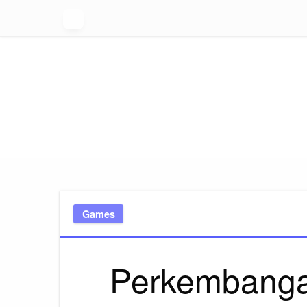
Skip
to
content
Games
Perkembanga