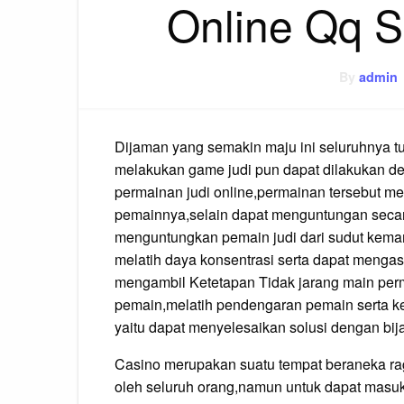
Online Qq S
By
admin
Dijaman yang semakin maju ini seluruhnya 
melakukan game judi pun dapat dilakukan de
permainan judi online,permainan tersebut m
pemainnya,selain dapat menguntungan secara
menguntungkan pemain judi dari sudut kem
melatih daya konsentrasi serta dapat mengasa
mengambil Ketetapan Tidak jarang main per
pemain,melatih pendengaran pemain serta ke
yaitu dapat menyelesaikan solusi dengan bij
Casino merupakan suatu tempat beraneka ra
oleh seluruh orang,namun untuk dapat masuk