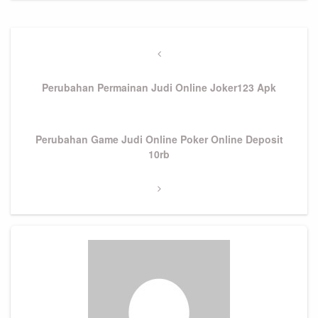
Post
navigation
Previous
Post
Perubahan Permainan Judi Online Joker123 Apk
Next
Perubahan Game Judi Online Poker Online Deposit
Post
10rb