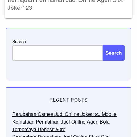
Joker123
Search
Search
RECENT POSTS
Perubahan Games Judi Online Joker123 Mobile
Kemajuan Permainan Judi Online Agen Bola
Terpercaya Deposit 50rb
Perubahan Permainan Judi Online Situs Slot