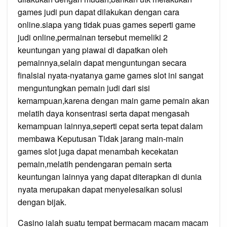
games judi pun dapat dilakukan dengan cara
online.siapa yang tidak puas games seperti game
judi online,permainan tersebut memeliki 2
keuntungan yang piawai di dapatkan oleh
pemainnya,selain dapat menguntungan secara
finalsial nyata-nyatanya game games slot ini sangat
menguntungkan pemain judi dari sisi
kemampuan,karena dengan main game pemain akan
melatih daya konsentrasi serta dapat mengasah
kemampuan lainnya,seperti cepat serta tepat dalam
membawa Keputusan Tidak jarang main-main
games slot juga dapat menambah kecekatan
pemain,melatih pendengaran pemain serta
keuntungan lainnya yang dapat diterapkan di dunia
nyata merupakan dapat menyelesaikan solusi
dengan bijak.
Casino ialah suatu tempat bermacam macam macam