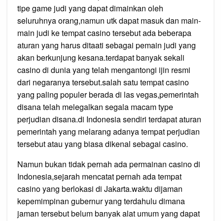
tipe game judi yang dapat dimainkan oleh
seluruhnya orang,namun utk dapat masuk dan main-
main judi ke tempat casino tersebut ada beberapa
aturan yang harus ditaati sebagai pemain judi yang
akan berkunjung kesana.terdapat banyak sekali
casino di dunia yang telah mengantongi ijin resmi
dari negaranya tersebut.salah satu tempat casino
yang paling populer berada di las vegas,pemerintah
disana telah melegalkan segala macam type
perjudian disana.di Indonesia sendiri terdapat aturan
pemerintah yang melarang adanya tempat perjudian
tersebut atau yang biasa dikenal sebagai casino.
Namun bukan tidak pernah ada permainan casino di
Indonesia,sejarah mencatat pernah ada tempat
casino yang berlokasi di Jakarta.waktu dijaman
kepemimpinan gubernur yang terdahulu dimana
jaman tersebut belum banyak alat umum yang dapat