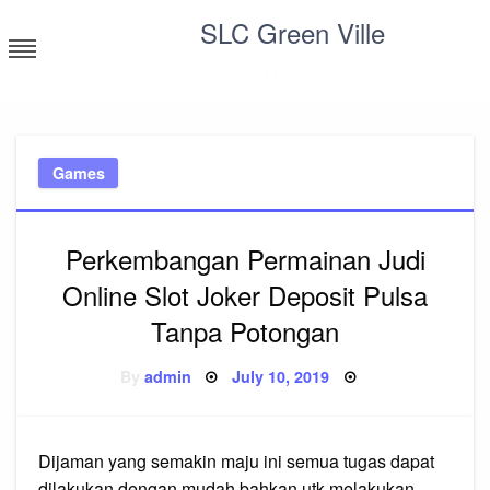
Skip
SLC Green Ville
to
content
Informasi Bonus dan Promo Games Slot Online
Games
Perkembangan Permainan Judi
Online Slot Joker Deposit Pulsa
Tanpa Potongan
Posted
By
admin
July 10, 2019
on
Dijaman yang semakin maju ini semua tugas dapat
dilakukan dengan mudah,bahkan utk melakukan