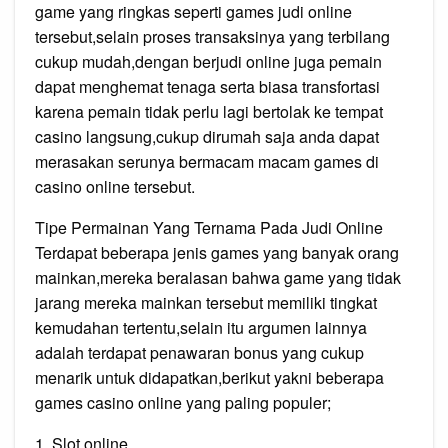
game yang ringkas seperti games judi online
tersebut,selain proses transaksinya yang terbilang
cukup mudah,dengan berjudi online juga pemain
dapat menghemat tenaga serta biasa transfortasi
karena pemain tidak perlu lagi bertolak ke tempat
casino langsung,cukup dirumah saja anda dapat
merasakan serunya bermacam macam games di
casino online tersebut.
Tipe Permainan Yang Ternama Pada Judi Online
Terdapat beberapa jenis games yang banyak orang
mainkan,mereka beralasan bahwa game yang tidak
jarang mereka mainkan tersebut memiliki tingkat
kemudahan tertentu,selain itu argumen lainnya
adalah terdapat penawaran bonus yang cukup
menarik untuk didapatkan,berikut yakni beberapa
games casino online yang paling populer;
1. Slot online