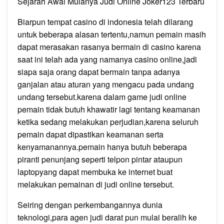
Sejarah Awal Mulanya Judi Online Joker123 Terbaru
Biarpun tempat casino di indonesia telah dilarang
untuk beberapa alasan tertentu,namun pemain masih
dapat merasakan rasanya bermain di casino karena
saat ini telah ada yang namanya casino online,jadi
siapa saja orang dapat bermain tanpa adanya
ganjalan atau aturan yang mengacu pada undang
undang tersebut.karena dalam game judi online
pemain tidak butuh khawatir lagi tentang keamanan
ketika sedang melakukan perjudian,karena seluruh
pemain dapat dipastikan keamanan serta
kenyamanannya.pemain hanya butuh beberapa
piranti penunjang seperti telpon pintar ataupun
laptopyang dapat membuka ke internet buat
melakukan pemainan di judi online tersebut.
Seiring dengan perkembangannya dunia
teknologi,para agen judi darat pun mulai beralih ke