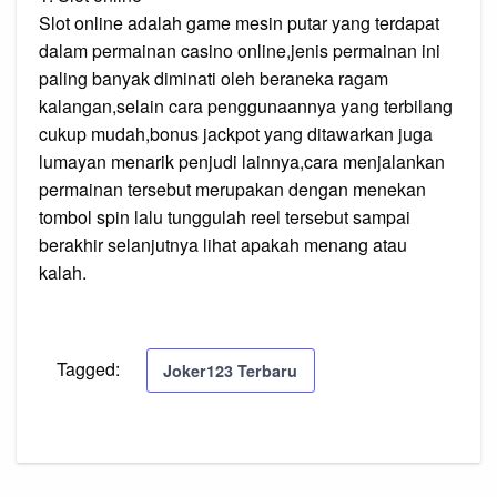
Slot online adalah game mesin putar yang terdapat
dalam permainan casino online,jenis permainan ini
paling banyak diminati oleh beraneka ragam
kalangan,selain cara penggunaannya yang terbilang
cukup mudah,bonus jackpot yang ditawarkan juga
lumayan menarik penjudi lainnya,cara menjalankan
permainan tersebut merupakan dengan menekan
tombol spin lalu tunggulah reel tersebut sampai
berakhir selanjutnya lihat apakah menang atau
kalah.
Tagged:
Joker123 Terbaru