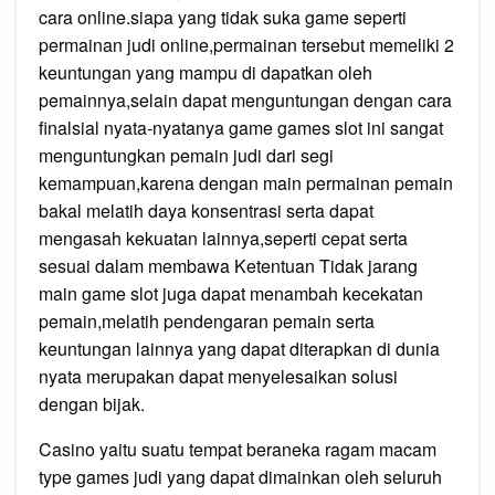
cara online.siapa yang tidak suka game seperti
permainan judi online,permainan tersebut memeliki 2
keuntungan yang mampu di dapatkan oleh
pemainnya,selain dapat menguntungan dengan cara
finalsial nyata-nyatanya game games slot ini sangat
menguntungkan pemain judi dari segi
kemampuan,karena dengan main permainan pemain
bakal melatih daya konsentrasi serta dapat
mengasah kekuatan lainnya,seperti cepat serta
sesuai dalam membawa Ketentuan Tidak jarang
main game slot juga dapat menambah kecekatan
pemain,melatih pendengaran pemain serta
keuntungan lainnya yang dapat diterapkan di dunia
nyata merupakan dapat menyelesaikan solusi
dengan bijak.
Casino yaitu suatu tempat beraneka ragam macam
type games judi yang dapat dimainkan oleh seluruh