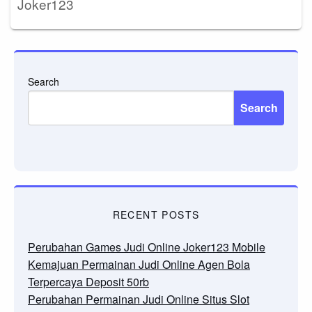
Joker123
Search
Search
RECENT POSTS
Perubahan Games Judi Online Joker123 Mobile
Kemajuan Permainan Judi Online Agen Bola
Terpercaya Deposit 50rb
Perubahan Permainan Judi Online Situs Slot