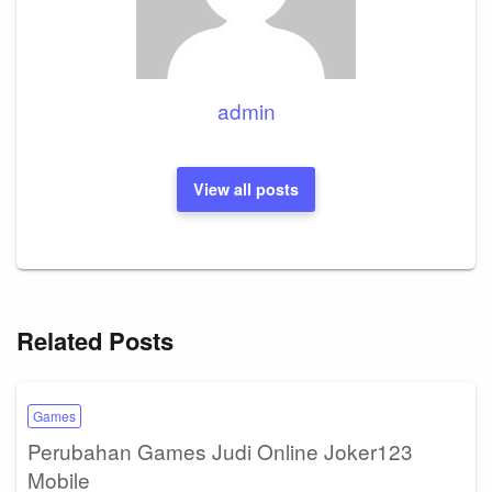
admin
View all posts
Related Posts
Games
Perubahan Games Judi Online Joker123
Mobile