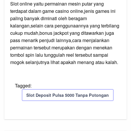
Slot online yaitu permainan mesin putar yang
terdapat dalam game casino online,jenis games ini
paling banyak diminati oleh beragam
kalangan,selain cara penggunaannya yang terbilang
cukup mudah,bonus jackpot yang ditawarkan juga
pass menarik penjudi lainnya,cara menjalankan
permainan tersebut merupakan dengan menekan
tombol spin lalu tunggulah reel tersebut sampai
mogok selanjutnya lihat apakah menang atau kalah.
Tagged:
Slot Deposit Pulsa 5000 Tanpa Potongan