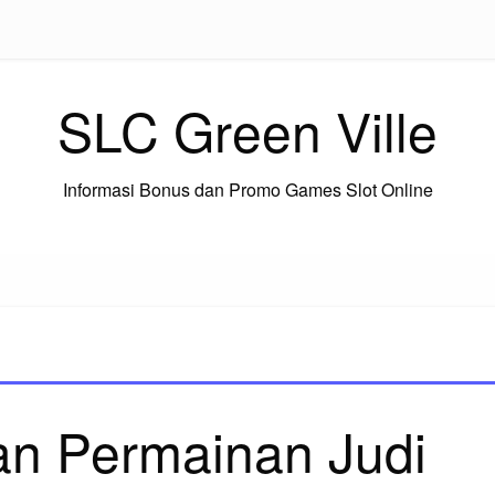
SLC Green Ville
Informasi Bonus dan Promo Games Slot Online
n Permainan Judi