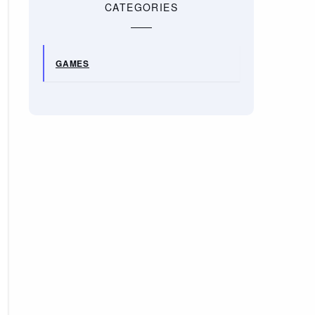
CATEGORIES
GAMES