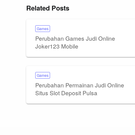
Related Posts
Games
Perubahan Games Judi Online
Joker123 Mobile
Games
Perubahan Permainan Judi Online
Situs Slot Deposit Pulsa