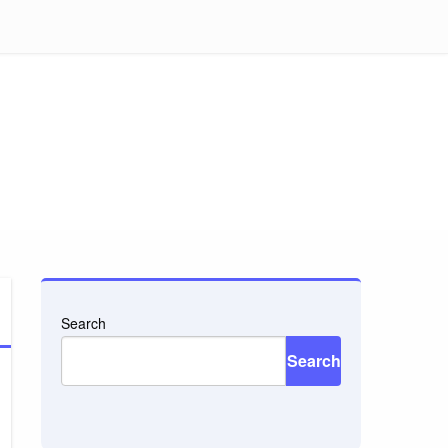
Search
Search