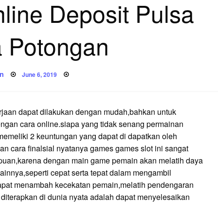
nline Deposit Pulsa
 Potongan
Posted
n
June 6, 2019
on
erjaan dapat dilakukan dengan mudah,bahkan untuk
ngan cara online.siapa yang tidak senang permainan
 memeliki 2 keuntungan yang dapat di dapatkan oleh
 cara finalsial nyatanya games games slot ini sangat
mpuan,karena dengan main game pemain akan melatih daya
ainnya,seperti cepat serta tepat dalam mengambil
dapat menambah kecekatan pemain,melatih pendengaran
 diterapkan di dunia nyata adalah dapat menyelesaikan