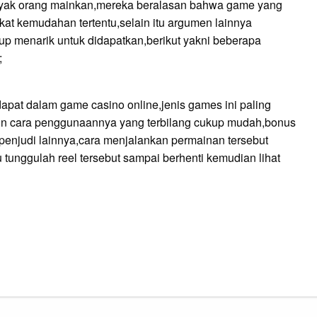
nyak orang mainkan,mereka beralasan bahwa game yang
kat kemudahan tertentu,selain itu argumen lainnya
p menarik untuk didapatkan,berikut yakni beberapa
;
dapat dalam game casino online,jenis games ini paling
ain cara penggunaannya yang terbilang cukup mudah,bonus
penjudi lainnya,cara menjalankan permainan tersebut
tunggulah reel tersebut sampai berhenti kemudian lihat