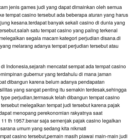
cam jenis games judi yang dapat dimainkan oleh semua
ke tempat casino tersebut ada beberapa aturan yang harus
njung kesana.terdapat banyak sekali casino di dunia yang
tersebut.salah satu tempat casino yang paling terkenal
 melegalkan segala macam kategori perjudian disana.di
h yang melarang adanya tempat perjudian tersebut atau
di Indonesia,sejarah mencatat sempat ada tempat casino
pemimpinan gubernur yang terdahulu di mana jaman
pat dibangun karena belum adanya pendapatan
itas yang sangat penting itu semakin terdesak,sehingga
type perjudian,termasuk telah dibangun tempat casino
tersebut melegalkan tempat judi tersebut karena pajak
ut dapat menopang perekonomian rakyatnya saat
 11 th 1957.benar saja semenjak pajak casino legalkan
sarana umum yang sedang kita nikmati
mpat casino tersebut,pemain masih piawai main-main judi