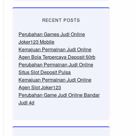
RECENT POSTS
Perubahan Games Judi Online
Joker123 Mobile
Kemajuan Permainan Judi Online
Agen Bola Terpercaya Deposit 50rb
Perubahan Permainan Judi Online
Situs Slot Deposit Pulsa
Kemajuan Permainan Judi Online
Agen Slot Joker123
Perubahan Game Judi Online Bandar
Judi 4d