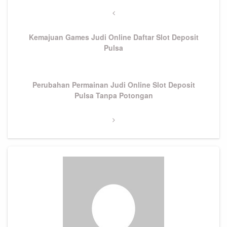
Post
navigation
Previous
Post
Kemajuan Games Judi Online Daftar Slot Deposit
Pulsa
Next
Perubahan Permainan Judi Online Slot Deposit
Post
Pulsa Tanpa Potongan