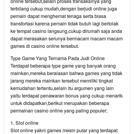
online tersebut,selain proses transaksinya yang
terbilang cukup mudah,dengan berjudi online juga
pemain dapat menghemat tenaga serta biasa
transfortasi karena pemain tidak butuh lagi bertolak
ke tempat casino langsung,cukup dirumah saja anda
dapat merasakan serunya bermacam macam macam
games di casino online tersebut.
Type Game Yang Ternama Pada Judi Online
Terdapat beberapa type game yang banyak orang
mainkan,mereka beralasan bahwa games yang tidak
jarang mereka mainkan tersebut memiliki tingkat
kemudahan tertentu,selain itu argumen yang lain
yaitu terdapat penawaran bonus yang cukup menarik
untuk didapatkan,berikut merupakan beberapa
permainan casino online yang paling populer;
1. Slot online
Slot online yakni games mesin putar yang terdapat