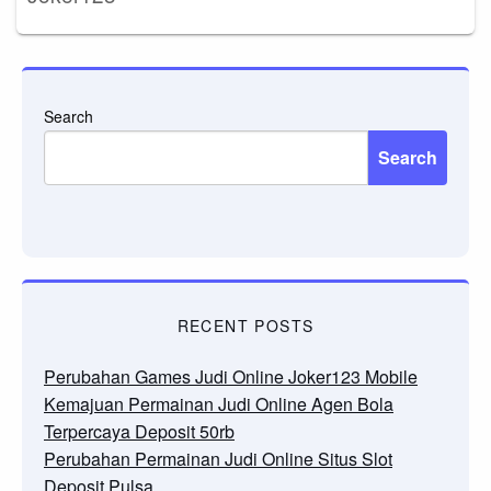
Search
Search
RECENT POSTS
Perubahan Games Judi Online Joker123 Mobile
Kemajuan Permainan Judi Online Agen Bola
Terpercaya Deposit 50rb
Perubahan Permainan Judi Online Situs Slot
Deposit Pulsa