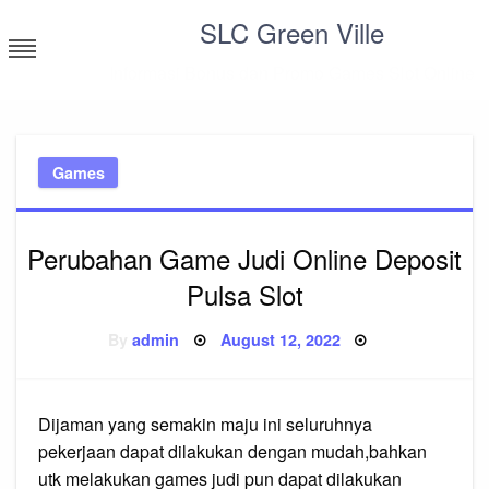
Skip
SLC Green Ville
to
content
Informasi Bonus dan Promo Games Slot Online
Games
Perubahan Game Judi Online Deposit
Pulsa Slot
Posted
By
admin
August 12, 2022
on
Dijaman yang semakin maju ini seluruhnya
pekerjaan dapat dilakukan dengan mudah,bahkan
utk melakukan games judi pun dapat dilakukan