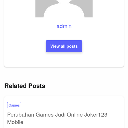
admin
View all posts
Related Posts
Games
Perubahan Games Judi Online Joker123
Mobile