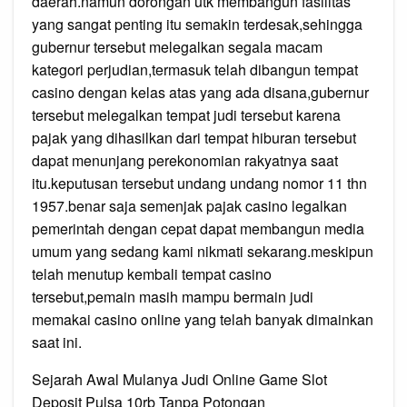
daerah.namun dorongan utk membangun fasilitas
yang sangat penting itu semakin terdesak,sehingga
gubernur tersebut melegalkan segala macam
kategori perjudian,termasuk telah dibangun tempat
casino dengan kelas atas yang ada disana,gubernur
tersebut melegalkan tempat judi tersebut karena
pajak yang dihasilkan dari tempat hiburan tersebut
dapat menunjang perekonomian rakyatnya saat
itu.keputusan tersebut undang undang nomor 11 thn
1957.benar saja semenjak pajak casino legalkan
pemerintah dengan cepat dapat membangun media
umum yang sedang kami nikmati sekarang.meskipun
telah menutup kembali tempat casino
tersebut,pemain masih mampu bermain judi
memakai casino online yang telah banyak dimainkan
saat ini.
Sejarah Awal Mulanya Judi Online Game Slot
Deposit Pulsa 10rb Tanpa Potongan