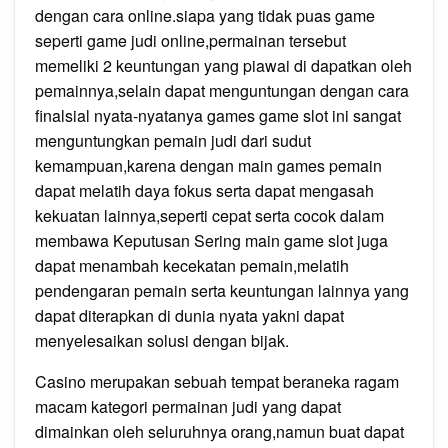
dengan cara online.siapa yang tidak puas game
seperti game judi online,permainan tersebut
memeliki 2 keuntungan yang piawai di dapatkan oleh
pemainnya,selain dapat menguntungan dengan cara
finalsial nyata-nyatanya games game slot ini sangat
menguntungkan pemain judi dari sudut
kemampuan,karena dengan main games pemain
dapat melatih daya fokus serta dapat mengasah
kekuatan lainnya,seperti cepat serta cocok dalam
membawa Keputusan Sering main game slot juga
dapat menambah kecekatan pemain,melatih
pendengaran pemain serta keuntungan lainnya yang
dapat diterapkan di dunia nyata yakni dapat
menyelesaikan solusi dengan bijak.
Casino merupakan sebuah tempat beraneka ragam
macam kategori permainan judi yang dapat
dimainkan oleh seluruhnya orang,namun buat dapat