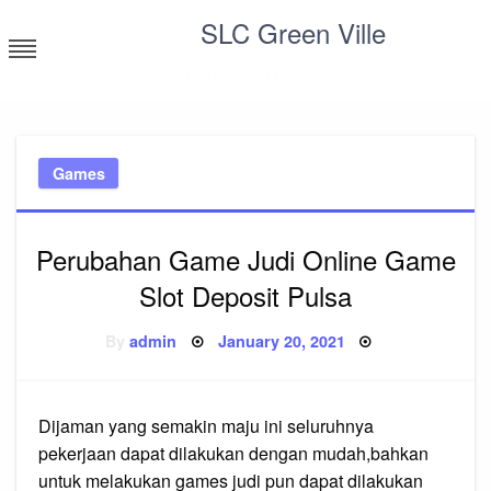
Skip
SLC Green Ville
to
content
Informasi Bonus dan Promo Games Slot Online
Games
Perubahan Game Judi Online Game
Slot Deposit Pulsa
Posted
By
admin
January 20, 2021
on
Dijaman yang semakin maju ini seluruhnya
pekerjaan dapat dilakukan dengan mudah,bahkan
untuk melakukan games judi pun dapat dilakukan