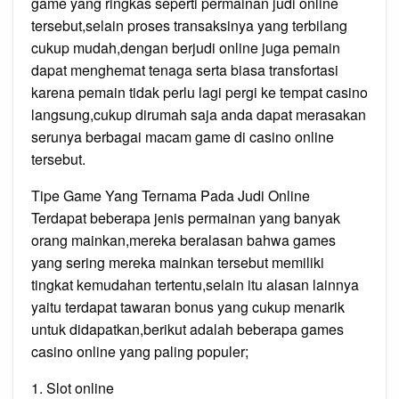
game yang ringkas seperti permainan judi online
tersebut,selain proses transaksinya yang terbilang
cukup mudah,dengan berjudi online juga pemain
dapat menghemat tenaga serta biasa transfortasi
karena pemain tidak perlu lagi pergi ke tempat casino
langsung,cukup dirumah saja anda dapat merasakan
serunya berbagai macam game di casino online
tersebut.
Tipe Game Yang Ternama Pada Judi Online
Terdapat beberapa jenis permainan yang banyak
orang mainkan,mereka beralasan bahwa games
yang sering mereka mainkan tersebut memiliki
tingkat kemudahan tertentu,selain itu alasan lainnya
yaitu terdapat tawaran bonus yang cukup menarik
untuk didapatkan,berikut adalah beberapa games
casino online yang paling populer;
1. Slot online