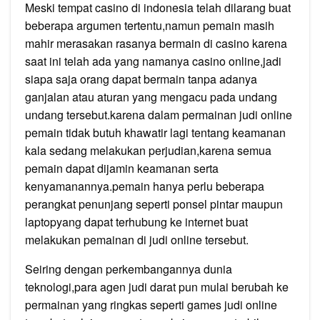
Meski tempat casino di indonesia telah dilarang buat
beberapa argumen tertentu,namun pemain masih
mahir merasakan rasanya bermain di casino karena
saat ini telah ada yang namanya casino online,jadi
siapa saja orang dapat bermain tanpa adanya
ganjalan atau aturan yang mengacu pada undang
undang tersebut.karena dalam permainan judi online
pemain tidak butuh khawatir lagi tentang keamanan
kala sedang melakukan perjudian,karena semua
pemain dapat dijamin keamanan serta
kenyamanannya.pemain hanya perlu beberapa
perangkat penunjang seperti ponsel pintar maupun
laptopyang dapat terhubung ke internet buat
melakukan pemainan di judi online tersebut.
Seiring dengan perkembangannya dunia
teknologi,para agen judi darat pun mulai berubah ke
permainan yang ringkas seperti games judi online