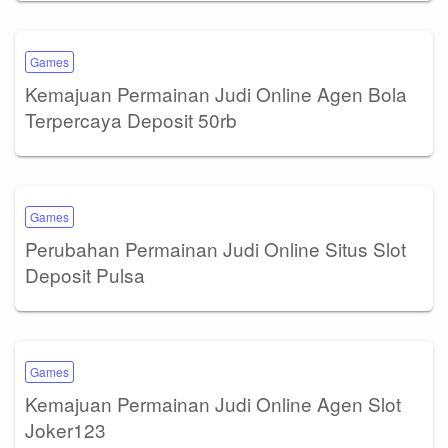
Games
Kemajuan Permainan Judi Online Agen Bola
Terpercaya Deposit 50rb
Games
Perubahan Permainan Judi Online Situs Slot
Deposit Pulsa
Games
Kemajuan Permainan Judi Online Agen Slot
Joker123