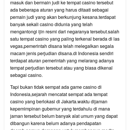
masuk dan bermain judi ke tempat casino tersebut
ada beberapa aturan yang harus ditaati sebagai
pemain judi yang akan berkunjung kesana.terdapat
banyak sekali casino didunia yang telah
mengantongi ijin resmi dari negaranya tersebut.salah
satu tempat casino yang paling terkenal berada di las
vegas,pemerintah disana telah melegalkan segala
macam jenis perjudian disana.di Indonesia sendiri
terdapat aturan pemerintah yang melarang adanya
tempat perjudian tersebut atau yang biasa dikenal
sebagai casino.
Tapi bukan tidak sempat ada game casino di
Indonesia,sejarah mencatat sempat ada tempat
casino yang berlokasi di Jakarta.waktu dijaman
kepemimpinan gubernur yang terdahulu di mana
jaman tersebut belum banyak alat umum yang dapat
dibangun karena belum adanya pendapatan