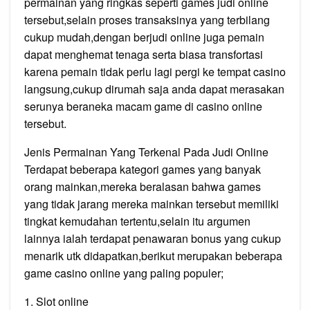
permainan yang ringkas seperti games judi online
tersebut,selain proses transaksinya yang terbilang
cukup mudah,dengan berjudi online juga pemain
dapat menghemat tenaga serta biasa transfortasi
karena pemain tidak perlu lagi pergi ke tempat casino
langsung,cukup dirumah saja anda dapat merasakan
serunya beraneka macam game di casino online
tersebut.
Jenis Permainan Yang Terkenal Pada Judi Online
Terdapat beberapa kategori games yang banyak
orang mainkan,mereka beralasan bahwa games
yang tidak jarang mereka mainkan tersebut memiliki
tingkat kemudahan tertentu,selain itu argumen
lainnya ialah terdapat penawaran bonus yang cukup
menarik utk didapatkan,berikut merupakan beberapa
game casino online yang paling populer;
1. Slot online