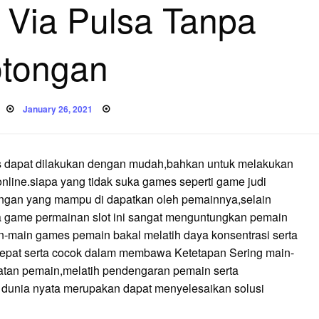
t Via Pulsa Tanpa
tongan
Posted
January 26, 2021
on
as dapat dilakukan dengan mudah,bahkan untuk melakukan
nline.siapa yang tidak suka games seperti game judi
ungan yang mampu di dapatkan oleh pemainnya,selain
ta game permainan slot ini sangat menguntungkan pemain
n-main games pemain bakal melatih daya konsentrasi serta
 cepat serta cocok dalam membawa Ketetapan Sering main-
tan pemain,melatih pendengaran pemain serta
i dunia nyata merupakan dapat menyelesaikan solusi