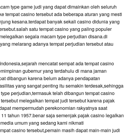
cam type game judi yang dapat dimainkan oleh seluruh
ke tempat casino tersebut ada beberapa aturan yang mesti
unjung kesana.terdapat banyak sekali casino didunia yang
tersebut.salah satu tempat casino yang paling populer
 melegalkan segala macam type perjudian disana.di
h yang melarang adanya tempat perjudian tersebut atau
 Indonesia,sejarah mencatat sempat ada tempat casino
pemimpinan gubernur yang terdahulu di mana jaman
pat dibangun karena belum adanya pendapatan
litas yang sangat penting itu semakin terdesak,sehingga
type perjudian,termasuk telah dibangun tempat casino
tersebut melegalkan tempat judi tersebut karena pajak
ut dapat mempermudah perekonomian rakyatnya saat
 11 tahun 1957.benar saja semenjak pajak casino legalkan
 media umum yang sedang kami nikmati
mpat casino tersebut,pemain masih dapat main-main judi