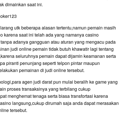
k dimainkan saat ini.
Joker123
ilarang utk beberapa alasan tertentu,namun pemain masih
o karena saat ini telah ada yang namanya casino
in tanpa adanya gangguan atau aturan yang mengacu pada
an judi online pemain tidak butuh khawatir lagi tentang
karena seluruhnya pemain dapat dijamin keamanan serta
 piranti penunjang seperti telpon pintar maupun
elakukan pemainan di judi online tersebut.
logi,para agen judi darat pun mulai beralih ke game yang
lain proses transaksinya yang terbilang cukup
pat menghemat tenaga serta biasa transfortasi karena
t casino langsung,cukup dirumah saja anda dapat merasakan
ine tersebut.