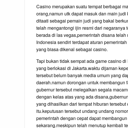
Casino merupakan suatu tempat berbagai ma
orang,namun utk dapat masuk dan main judi 
ditaati sebagai pemain judi yang bakal berk
telah mengantongi ijin resmi dari negaranya 
berada di las vegas,pemerintah disana telah
Indonesia sendiri terdapat aturan pemerinta
yang biasa dikenal sebagai casino.
Tapi bukan tidak sempat ada game casino di
yang berlokasi di Jakarta.waktu dijaman ke
tersebut belum banyak media umum yang da
daerah.namun dorongan untuk membangun fasi
gubernur tersebut melegalkan segala macam 
dengan kelas atas yang ada disana,gubernur 
yang dihasilkan dari tempat hiburan terseb
itu.keputusan tersebut undang undang nomor
pemerintah dengan cepat dapat membangun
sekarang.meskipun telah menutup kembali te