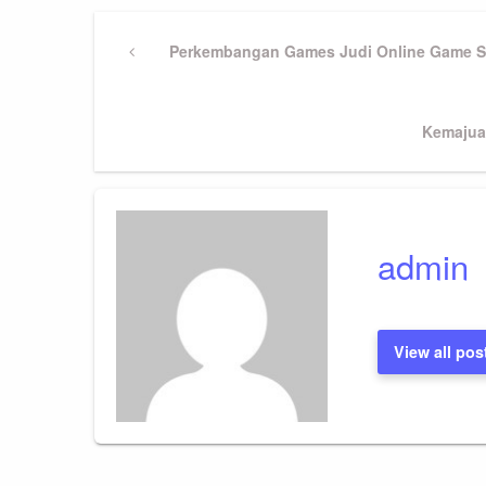
Post
Previous
Perkembangan Games Judi Online Game Sl
Post
navigation
Next
Kemajua
Post
admin
View all pos