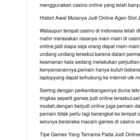
menggunakan casino online yang telah banya
Histori Awal Mulanya Judi Online Agen Slot 
Walaupun tempat casino di indonesia telah d
mahir merasakan rasanya main-main di casin
online,jadi siapa saja orang dapat main-ma
undang undang tersebut.karena dalam permain
keamanan kala sedang melakukan perjudian,
kenyamanannya.pemain hanya butuh beberapa
laptopyang dapat terhubung ke internet utk m
Seiring dengan perkembangannya dunia tekno
ringkas seperti games judi online tersebut,se
mudah,dengan berjudi online juga pemain da
pemain tidak perlu lagi berangkat ke tempa
serunya beraneka macam games di casino onl
Tipe Games Yang Ternama Pada Judi Online