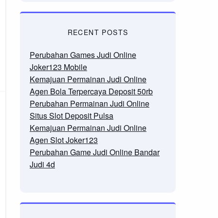
RECENT POSTS
Perubahan Games Judi Online
Joker123 Mobile
Kemajuan Permainan Judi Online
Agen Bola Terpercaya Deposit 50rb
Perubahan Permainan Judi Online
Situs Slot Deposit Pulsa
Kemajuan Permainan Judi Online
Agen Slot Joker123
Perubahan Game Judi Online Bandar
Judi 4d