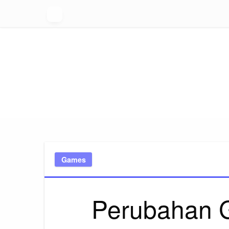
Skip
to
content
Games
Perubahan 